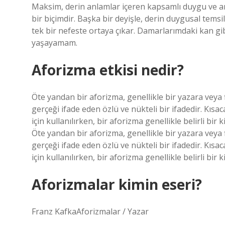
Maksim, derin anlamlar içeren kapsamlı duygu ve an
bir biçimdir. Başka bir deyişle, derin duygusal temsi
tek bir nefeste ortaya çıkar. Damarlarımdaki kan gi
yaşayamam.
Aforizma etkisi nedir?
Öte yandan bir aforizma, genellikle bir yazara veya f
gerçeği ifade eden özlü ve nükteli bir ifadedir. Kısa
için kullanılırken, bir aforizma genellikle belirli bir
Öte yandan bir aforizma, genellikle bir yazara veya f
gerçeği ifade eden özlü ve nükteli bir ifadedir. Kısa
için kullanılırken, bir aforizma genellikle belirli bir
Aforizmalar kimin eseri?
Franz KafkaAforizmalar / Yazar