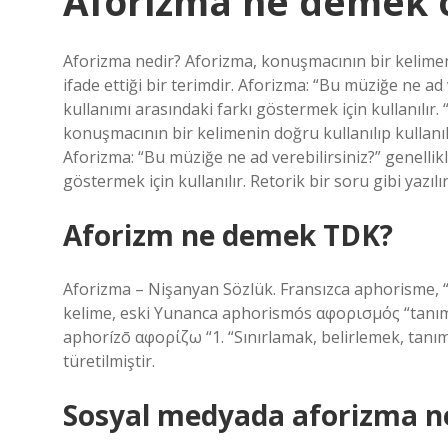
Aforizma ne demek 
Aforizma nedir? Aforizma, konuşmacının bir kelimenin
ifade ettiği bir terimdir. Aforizma: “Bu müziğe ne ad 
kullanımı arasındaki farkı göstermek için kullanılır.
konuşmacının bir kelimenin doğru kullanılıp kullanılma
Aforizma: “Bu müziğe ne ad verebilirsiniz?” genellikl
göstermek için kullanılır. Retorik bir soru gibi yazılır
Aforizm ne demek TDK?
Aforizma – Nişanyan Sözlük. Fransızca aphorisme, “ö
kelime, eski Yunanca aphorismós αφορισμός “tanımla
aphorízō αφορίζω “1. “Sınırlamak, belirlemek, tanı
türetilmiştir.
Sosyal medyada aforizma 