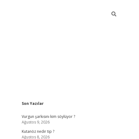
Sidebar
Son Yazılar
betci
Vurgun şarkısını kim söylüyor ?
Ağustos 9, 2026
Kutanöz nedir tip ?
Ağustos 8, 2026