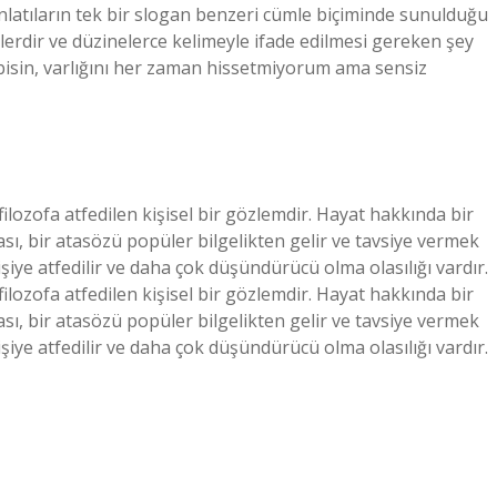
latıların tek bir slogan benzeri cümle biçiminde sunulduğu
llerdir ve düzinelerce kelimeyle ifade edilmesi gereken şey
bisin, varlığını her zaman hissetmiyorum ama sensiz
ilozofa atfedilen kişisel bir gözlemdir. Hayat hakkında bir
cası, bir atasözü popüler bilgelikten gelir ve tavsiye vermek
 kişiye atfedilir ve daha çok düşündürücü olma olasılığı vardır.
ilozofa atfedilen kişisel bir gözlemdir. Hayat hakkında bir
cası, bir atasözü popüler bilgelikten gelir ve tavsiye vermek
 kişiye atfedilir ve daha çok düşündürücü olma olasılığı vardır.