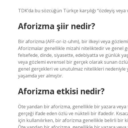
TDK’da bu sözcüğün Türkçe karşılığı “özdeyiş veya v
Aforizma şiir nedir?
Bir aforizma (AFF-or-iz-uhm), bir ilkeyi veya gözlem
Aforizmalar genellikle mizahi niteliktedir ve genel g
felsefede, dinde, siyasette, edebiyatta ve günlük yaş
veya gözlemi evrensel bir gerçek olarak sunan özlü b
genel gerçekleri ve unutulmaz nitelikleri nedeniyle y
yaşamda yer almıştır.
Aforizma etkisi nedir?
Öte yandan bir aforizma, genellikle bir yazara veya f
gerçeği ifade eden özlü ve nükteli bir ifadedir. Kısa
için kullanılırken, bir aforizma genellikle belirli bir
Öte yandan bir aforizma, genellikle bir yazara veya f