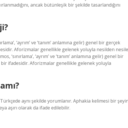
zırlanmadığını, ancak bütünleşik bir şekilde tasarlandığını
i?
ama’, ‘ayrım’ ve ‘tanım’ anlamına gelir) genel bir gerçek
fadesidir. Aforizmalar genellikle gelenek yoluyla nesilden nesil
s, ‘sınırlama’, ‘ayrım’ ve ‘tanım’ anlamına gelir) genel bir
ı bir ifadesidir. Aforizmalar genellikle gelenek yoluyla
lamı?
 Türkçede aynı şekilde yorumlanır. Aphakia kelimesi bir şeyi
ya aşırı olarak da ifade edilebilir.