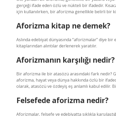
gerçeği ifade eden özlü ve nükteli bir ifadedir. Kısa
için kullanılırken, bir aforizma genellikle belirli bir
Aforizma kitap ne demek?
Aslında edebiyat dünyasında “aforizmalar” diye bir ede
kitaplarından alıntılar derlenerek yaratılır.
Aforizmanın karşılığı nedir?
Bir aforizma ile bir atasözü arasındaki fark nedir? G
aforizma, hayat veya dünya hakkında özlü bir ifadedi
olarak, atasözü ve özdeyiş eş anlamlı kabul edilir. B
Felsefede aforizma nedir?
Aforizmalar, felsefe ve edebiyatta sıklıkla karşılaştı