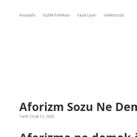
Anasayfa
Gizlilik Politikası
Yasal Uyarı
Hakkımızda
Aforizm Sozu Ne De
Tarih: Ocak 12, 2025