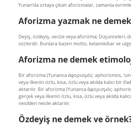
Yunan’da ortaya çıkan aforizmalar, zamanla evrimleşm
Aforizma yazmak ne demek
Deyiş, özdeyiş, vecize veya aforizma; Düşünceleri, du
sözlerdir. Bunlara bazen motto, kelamıkibar ve ulge
Aforizma ne demek etimoloj
Bir aforizma (Yunanca ἀφορισμός: aphorismos, ‘sınırl
veya ilkenin özlü, kısa, özlü veya akılda kalıcı bir i
aktarılır. Bir aforizma (Yunanca ἀφορισμός: aphorismo
gerçek veya ilkenin özlü, kısa, özlü veya akılda kalıc
nesilden nesile aktarılır.
Özdeyiş ne demek ve örnek