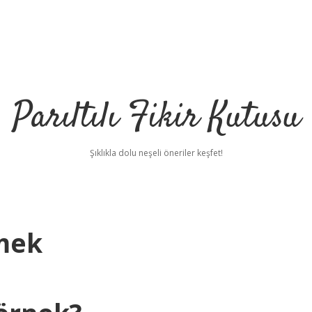
Parıltılı Fikir Kutusu
Şıklıkla dolu neşeli öneriler keşfet!
mek