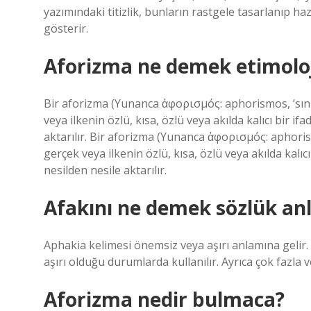
yazımındaki titizlik, bunların rastgele tasarlanıp ha
gösterir.
Aforizma ne demek etimoloj
Bir aforizma (Yunanca ἀφορισμός: aphorismos, ‘sınırl
veya ilkenin özlü, kısa, özlü veya akılda kalıcı bir i
aktarılır. Bir aforizma (Yunanca ἀφορισμός: aphorismo
gerçek veya ilkenin özlü, kısa, özlü veya akılda kalıc
nesilden nesile aktarılır.
Afakını ne demek sözlük an
Aphakia kelimesi önemsiz veya aşırı anlamına gelir.
aşırı olduğu durumlarda kullanılır. Ayrıca çok fazla ve
Aforizma nedir bulmaca?