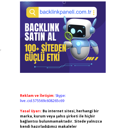
r
Reklam ve İletişim:
Skype:
live:.cid.575569c608265c69
Yasal Uyarı:
Bu internet sitesi, herhangi bir
marka, kurum veya şahıs şirketi ile hiçbir
bağlantısı bulunmamaktadır. Sitede yalnızca
kendi hazırladığımız makaleler