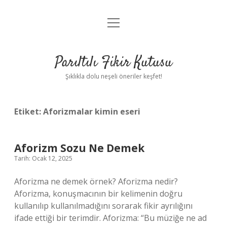
menüyü
Anasayfa
aç
Gizlilik Politikası
Parıltılı Fikir Kutusu
Yasal Uyarı
Şıklıkla dolu neşeli öneriler keşfet!
Hakkımızda
Etiket:
Aforizmalar kimin eseri
Aforizm Sozu Ne Demek
Tarih: Ocak 12, 2025
Aforizma ne demek örnek? Aforizma nedir?
Aforizma, konuşmacının bir kelimenin doğru
kullanılıp kullanılmadığını sorarak fikir ayrılığını
ifade ettiği bir terimdir. Aforizma: “Bu müziğe ne ad