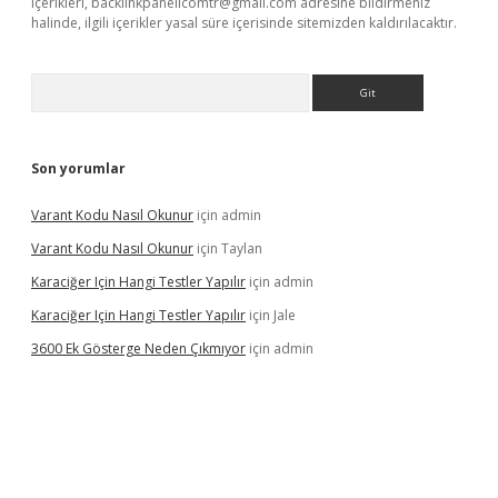
içerikleri,
backlinkpanelicomtr@gmail.com
adresine bildirmeniz
halinde, ilgili içerikler yasal süre içerisinde sitemizden kaldırılacaktır.
Arama
Son yorumlar
Varant Kodu Nasıl Okunur
için
admin
Varant Kodu Nasıl Okunur
için
Taylan
Karaciğer Için Hangi Testler Yapılır
için
admin
Karaciğer Için Hangi Testler Yapılır
için
Jale
3600 Ek Gösterge Neden Çıkmıyor
için
admin