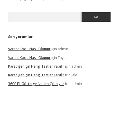
Arama
Son yorumlar
Varant Kodu Nasıl Okunur
için
admin
Varant Kodu Nasıl Okunur
için
Taylan
Karaciğer Için Hangi Testler Yapılır
için
admin
Karaciğer Için Hangi Testler Yapılır
için
Jale
3600 Ek Gösterge Neden Çıkmıyor
için
admin
tci