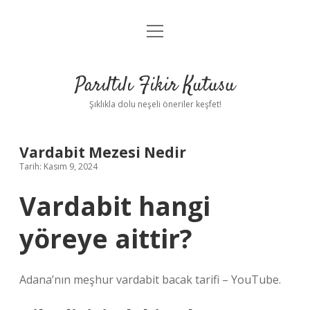
menüyü
Anasayfa
aç
Gizlilik Politikası
Parıltılı Fikir Kutusu
Yasal Uyarı
Şıklıkla dolu neşeli öneriler keşfet!
Hakkımızda
Vardabit Mezesi Nedir
Tarih: Kasım 9, 2024
Vardabit hangi
yöreye aittir?
Adana’nın meşhur vardabit bacak tarifi – YouTube.