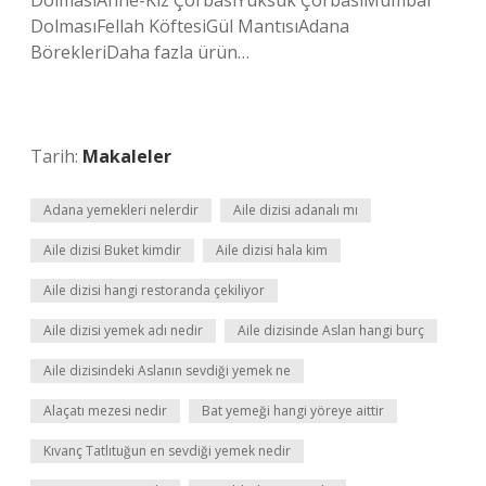
DolmasıAnne-Kız ÇorbasıYüksük ÇorbasıMumbar
DolmasıFellah KöftesiGül MantısıAdana
BörekleriDaha fazla ürün…
Tarih:
Makaleler
Adana yemekleri nelerdir
Aile dizisi adanalı mı
Aile dizisi Buket kimdir
Aile dizisi hala kim
Aile dizisi hangi restoranda çekiliyor
Aile dizisi yemek adı nedir
Aile dizisinde Aslan hangi burç
Aile dizisindeki Aslanın sevdiği yemek ne
Alaçatı mezesi nedir
Bat yemeği hangi yöreye aittir
Kıvanç Tatlıtuğun en sevdiği yemek nedir