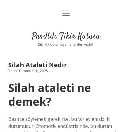
menüyü
Anasayfa
aç
Gizlilik Politikası
Parıltılı Fikir Kutusu
Yasal Uyarı
Şıklıkla dolu neşeli öneriler keşfet!
Hakkımızda
Silah Ataleti Nedir
Tarih: Temmuz 18, 2025
Silah ataleti ne
demek?
Basitçe söylemek gerekirse, bu bir eylemsizlik
durumudur. Otomotiv endüstrisinde, bu durum