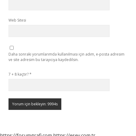
Web Sitesi
Daha sonraki yorumlarımda kullanılması için adım, e-posta adresim
ve site adresim bu tarayıcıya kaydedilsin.
7 + 8 kaçtır?
*
https://forumgrafi.com
https://esev.com.tr