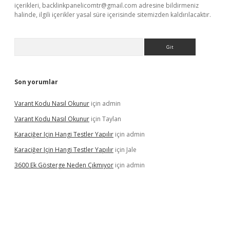
içerikleri,
backlinkpanelicomtr@gmail.com
adresine bildirmeniz
halinde, ilgili içerikler yasal süre içerisinde sitemizden kaldırılacaktır.
Arama
Son yorumlar
Varant Kodu Nasıl Okunur
için
admin
Varant Kodu Nasıl Okunur
için
Taylan
Karaciğer Için Hangi Testler Yapılır
için
admin
Karaciğer Için Hangi Testler Yapılır
için
Jale
3600 Ek Gösterge Neden Çıkmıyor
için
admin