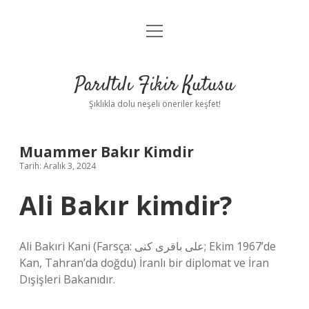
menüyü
Anasayfa
aç
Gizlilik Politikası
Parıltılı Fikir Kutusu
Yasal Uyarı
Şıklıkla dolu neşeli öneriler keşfet!
Hakkımızda
Muammer Bakır Kimdir
Tarih: Aralık 3, 2024
Ali Bakır kimdir?
Ali Bakıri Kani (Farsça: علی باقری کنی‎; Ekim 1967’de
Kan, Tahran’da doğdu) İranlı bir diplomat ve İran
Dışişleri Bakanıdır.