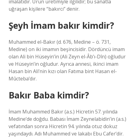
imalatıdır. Ürün üretimiyle ilgilidir; bu sanatla
uğraşan kişilere “bakırcı” denir.
Şeyh İmam bakır kimdir?
Muhammed el-Bakır (d. 676, Medine – ö. 731,
Medine) on iki imamın beşincisidir. Dördüncü imam
olan Ali bin Hüseyin’in (Ali Zeyn el-Âb’ı-Dîn) oğludur
ve Hüseyin’in oğludur. Ayrıca annesi, ikinci imam
Hasan bin Ali’nin kızı olan Fatıma bint Hasan el-
Mûcteba’dır.
Bakır Baba kimdir?
İmam Muhammed Bakır (a.s.) Hicretin 57. yılında
Medine’de doğdu. Babası İmam Zeynelabidin’in (a.s.)
vefatından sonra Hicretin 94. yılında otuz dokuz
yaşındaydı. Adı Muhammed ve lakabı Ebu Cafer’dir.