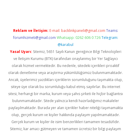
etci
Reklam ve İletişim:
E-mail:
backlinkpaneli@gmail.com
Teams:
forumhizmeti@gmail.com
Whatsapp: 0262 606 0 726
Telegram:
@karabul
Yasal Uyarı:
Sitemiz, 5651 Sayılı Kanun gereğince Bilgi Teknolojileri
ve İletişim Kurumu (BTK) tarafından onaylanmış bir Yer Sağlayıcı
olarak hizmet vermektedir. Bu nedenle, sitedeki içerikleri proaktif
olarak denetleme veya araştırma yükümlülüğümüz bulunmamaktadır.
Ancak, üyelerimiz yazdıkları içeriklerin sorumluluğunu taşımakta olup,
siteye üye olarak bu sorumluluğu kabul etmiş sayılırlar. Bu internet
sitesi, herhangi bir marka, kurum veya şahıs şirketi ile hiçbir bağlantısı
bulunmamaktadır. Sitede yalnızca kendi hazırladığımız makaleler
paylaşılmaktadır. Burada yer alan içerikler haber niteliği taşımamakta
olup, gerçek kurum ve kişiler hakkında paylaşım yapılmamaktadır.
Gerçek kurum ve kişiler ile isim benzerlikleri tamamen tesadüfidir.
Sitemiz, kar amacı gütmeyen ve tamamen ücretsiz bir bilgi paylaşım