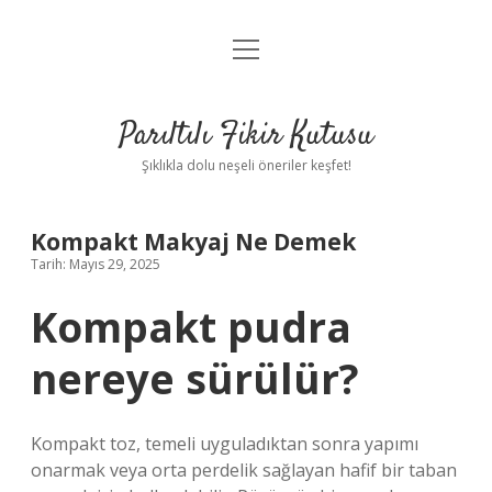
menüyü
Anasayfa
aç
Gizlilik Politikası
Parıltılı Fikir Kutusu
Yasal Uyarı
Şıklıkla dolu neşeli öneriler keşfet!
Hakkımızda
Kompakt Makyaj Ne Demek
Tarih: Mayıs 29, 2025
Kompakt pudra
nereye sürülür?
Kompakt toz, temeli uyguladıktan sonra yapımı
onarmak veya orta perdelik sağlayan hafif bir taban