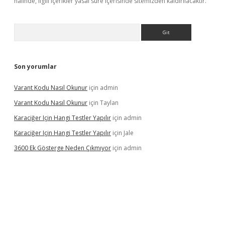
halinde, ilgili içerikler yasal süre içerisinde sitemizden kaldırılacaktır.
Arama
Son yorumlar
Varant Kodu Nasıl Okunur
için
admin
Varant Kodu Nasıl Okunur
için
Taylan
Karaciğer Için Hangi Testler Yapılır
için
admin
Karaciğer Için Hangi Testler Yapılır
için
Jale
3600 Ek Gösterge Neden Çıkmıyor
için
admin