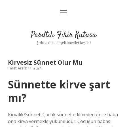
menüyü
Anasayfa
aç
Gizlilik Politikası
Parıltılı Fikir Kutusu
Yasal Uyarı
Şıklıkla dolu neşeli öneriler keşfet!
Hakkımızda
Kirvesiz Sünnet Olur Mu
Tarih: Aralık 11, 2024
Sünnette kirve şart
mı?
Kirvalık/Sünnet: Çocuk sünnet edilmeden önce baba
ona kirva vermekle yükümlüdür. Çocuğun babası