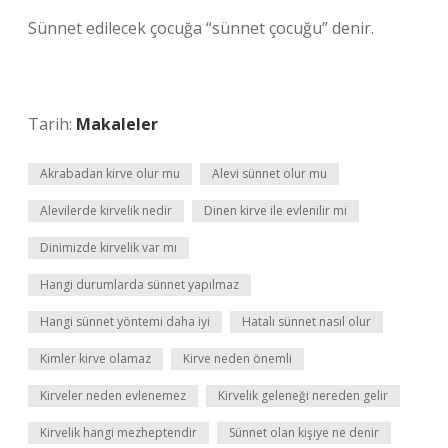
Sünnet edilecek çocuğa “sünnet çocuğu” denir.
Tarih:
Makaleler
Akrabadan kirve olur mu
Alevi sünnet olur mu
Alevilerde kirvelik nedir
Dinen kirve ile evlenilir mi
Dinimizde kirvelik var mı
Hangi durumlarda sünnet yapılmaz
Hangi sünnet yöntemi daha iyi
Hatalı sünnet nasıl olur
Kimler kirve olamaz
Kirve neden önemli
Kirveler neden evlenemez
Kirvelik geleneği nereden gelir
Kirvelik hangi mezheptendir
Sünnet olan kişiye ne denir