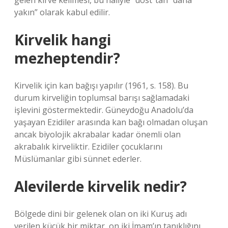
gelen kirve kelimesi, bu haliyle “dost”tan “daha
yakın” olarak kabul edilir.
Kirvelik hangi
mezheptendir?
Kirvelik için kan bağışı yapılır (1961, s. 158). Bu
durum kirveliğin toplumsal barışı sağlamadaki
işlevini göstermektedir. Güneydoğu Anadolu’da
yaşayan Ezidiler arasında kan bağı olmadan oluşan
ancak biyolojik akrabalar kadar önemli olan
akrabalık kirveliktir. Ezidiler çocuklarını
Müslümanlar gibi sünnet ederler.
Alevilerde kirvelik nedir?
Bölgede dini bir gelenek olan on iki Kuruş adı
verilen küçük bir miktar, on iki İmam’ın tanıklığını