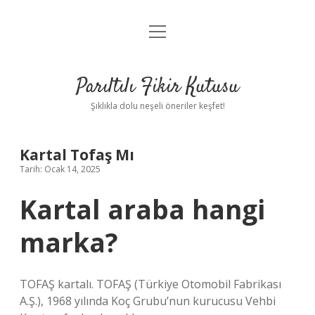
menüyü
Anasayfa
aç
Gizlilik Politikası
Parıltılı Fikir Kutusu
Yasal Uyarı
Şıklıkla dolu neşeli öneriler keşfet!
Hakkımızda
Kartal Tofaş Mı
Tarih: Ocak 14, 2025
Kartal araba hangi
marka?
TOFAŞ kartalı. TOFAŞ (Türkiye Otomobil Fabrikası
A.Ş.), 1968 yılında Koç Grubu’nun kurucusu Vehbi