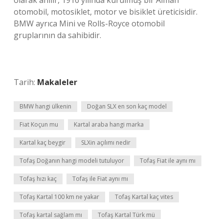
olarak anılır, 1916 yılında kurulmuş bir Alman
otomobil, motosiklet, motor ve bisiklet üreticisidir.
BMW ayrıca Mini ve Rolls-Royce otomobil
gruplarının da sahibidir.
Tarih:
Makaleler
BMW hangi ülkenin
Doğan SLX en son kaç model
Fiat Koçun mu
Kartal araba hangi marka
Kartal kaç beygir
SLXin açılımı nedir
Tofaş Doğanın hangi modeli tutuluyor
Tofaş Fiat ile aynı mı
Tofaş hızı kaç
Tofaş ile Fiat aynı mı
Tofaş Kartal 100 km ne yakar
Tofaş Kartal kaç vites
Tofaş kartal sağlam mı
Tofaş Kartal Türk mü