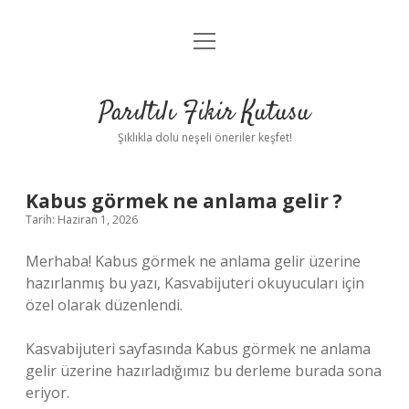
menüyü
Anasayfa
aç
Gizlilik Politikası
Parıltılı Fikir Kutusu
Yasal Uyarı
Şıklıkla dolu neşeli öneriler keşfet!
Hakkımızda
Kabus görmek ne anlama gelir ?
Tarih: Haziran 1, 2026
Merhaba! Kabus görmek ne anlama gelir üzerine
hazırlanmış bu yazı, Kasvabijuteri okuyucuları için
özel olarak düzenlendi.
Kasvabijuteri sayfasında Kabus görmek ne anlama
gelir üzerine hazırladığımız bu derleme burada sona
eriyor.