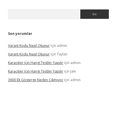
Arama
Son yorumlar
Varant Kodu Nasıl Okunur
için
admin
Varant Kodu Nasıl Okunur
için
Taylan
Karaciğer Için Hangi Testler Yapılır
için
admin
Karaciğer Için Hangi Testler Yapılır
için
Jale
3600 Ek Gösterge Neden Çıkmıyor
için
admin
tci