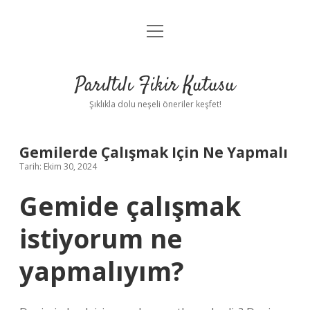
menüyü
Anasayfa
aç
Gizlilik Politikası
Parıltılı Fikir Kutusu
Yasal Uyarı
Şıklıkla dolu neşeli öneriler keşfet!
Hakkımızda
Gemilerde Çalışmak Için Ne Yapmalı
Tarih: Ekim 30, 2024
Gemide çalışmak
istiyorum ne
yapmalıyım?