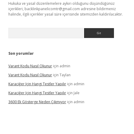
Hukuka ve yasal düzenlemelere aykırı olduğunu düşündüğünüz
içerikleri,
backlinkpanelicomtr@gmail.com
adresine bildirmeniz
halinde, ilgili içerikler yasal süre içerisinde sitemizden kaldırılacaktır.
Arama
Son yorumlar
Varant Kodu Nasıl Okunur
için
admin
Varant Kodu Nasıl Okunur
için
Taylan
Karaciğer Için Hangi Testler Yapılır
için
admin
Karaciğer Için Hangi Testler Yapılır
için
Jale
3600 Ek Gösterge Neden Çıkmıyor
için
admin