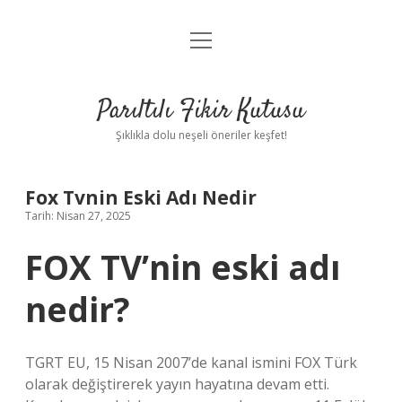
menüyü
Anasayfa
aç
Gizlilik Politikası
Parıltılı Fikir Kutusu
Yasal Uyarı
Şıklıkla dolu neşeli öneriler keşfet!
Hakkımızda
Fox Tvnin Eski Adı Nedir
Tarih: Nisan 27, 2025
FOX TV’nin eski adı
nedir?
TGRT EU, 15 Nisan 2007’de kanal ismini FOX Türk
olarak değiştirerek yayın hayatına devam etti.