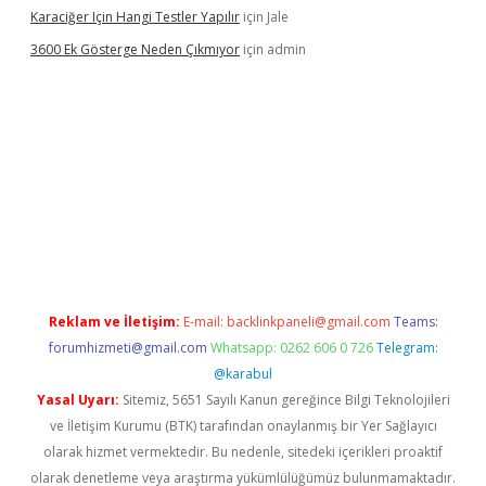
Karaciğer Için Hangi Testler Yapılır
için
Jale
3600 Ek Gösterge Neden Çıkmıyor
için
admin
tci
Reklam ve İletişim:
E-mail:
backlinkpaneli@gmail.com
Teams:
forumhizmeti@gmail.com
Whatsapp: 0262 606 0 726
Telegram:
@karabul
Yasal Uyarı:
Sitemiz, 5651 Sayılı Kanun gereğince Bilgi Teknolojileri
ve İletişim Kurumu (BTK) tarafından onaylanmış bir Yer Sağlayıcı
olarak hizmet vermektedir. Bu nedenle, sitedeki içerikleri proaktif
olarak denetleme veya araştırma yükümlülüğümüz bulunmamaktadır.