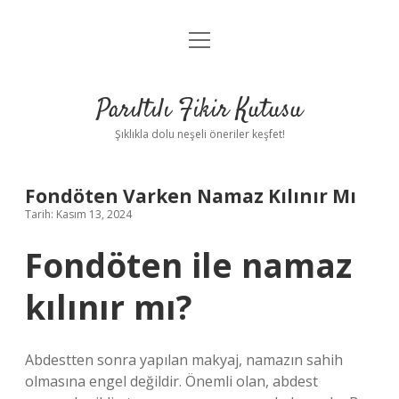
menüyü
Anasayfa
aç
Gizlilik Politikası
Parıltılı Fikir Kutusu
Yasal Uyarı
Şıklıkla dolu neşeli öneriler keşfet!
Hakkımızda
Fondöten Varken Namaz Kılınır Mı
Tarih: Kasım 13, 2024
Fondöten ile namaz
kılınır mı?
Abdestten sonra yapılan makyaj, namazın sahih
olmasına engel değildir. Önemli olan, abdest