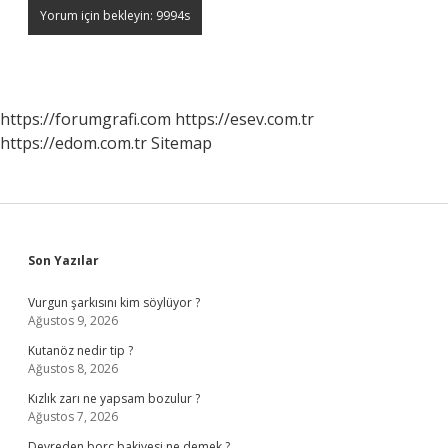
https://forumgrafi.com
https://esev.com.tr
https://edom.com.tr
Sitemap
Sidebar
Son Yazılar
Vurgun şarkısını kim söylüyor ?
Ağustos 9, 2026
Kutanöz nedir tip ?
Ağustos 8, 2026
Kızlık zarı ne yapsam bozulur ?
Ağustos 7, 2026
Devreden borç bakiyesi ne demek ?