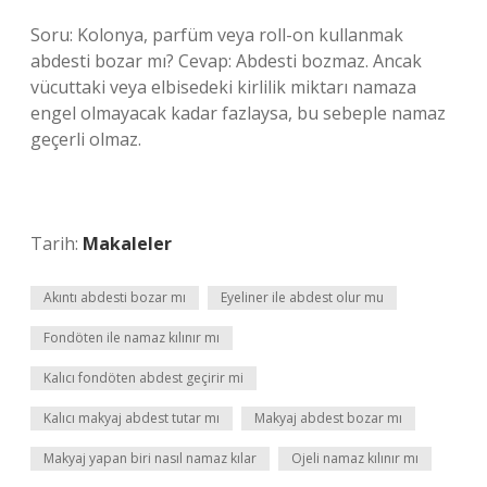
Soru: Kolonya, parfüm veya roll-on kullanmak
abdesti bozar mı? Cevap: Abdesti bozmaz. Ancak
vücuttaki veya elbisedeki kirlilik miktarı namaza
engel olmayacak kadar fazlaysa, bu sebeple namaz
geçerli olmaz.
Tarih:
Makaleler
Akıntı abdesti bozar mı
Eyeliner ile abdest olur mu
Fondöten ile namaz kılınır mı
Kalıcı fondöten abdest geçirir mi
Kalıcı makyaj abdest tutar mı
Makyaj abdest bozar mı
Makyaj yapan biri nasıl namaz kılar
Ojeli namaz kılınır mı