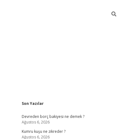
Sidebar
Son Yazılar
betci
Devreden borç bakiyesi ne demek ?
Ağustos 6, 2026
Kumru kuşu ne zikreder ?
Ağustos 6, 2026