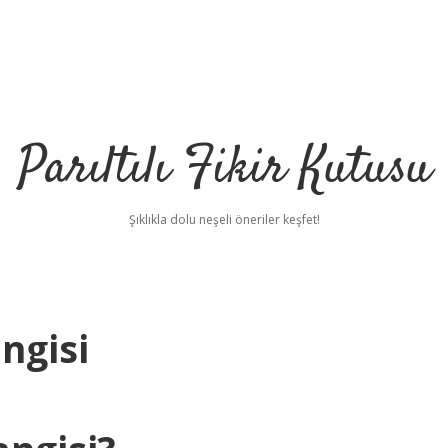
Parıltılı Fikir Kutusu
Şıklıkla dolu neşeli öneriler keşfet!
ngisi