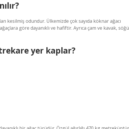
nılır?
ndan kesilmiş odundur. Ülkemizde çok sayıda köknar ağacı
ağaçlara göre dayanıklı ve hafiftir. Ayrıca çam ve kavak, söğü
rekare yer kaplar?
 dayanıklı bir ağaç türüdür. Özgül ağırlığı 470 kg metreküptür