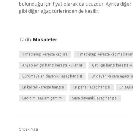
bulunduğu için fiyat olarak da ucuzdur. Ayrıca diğer 
gibi diğer ağaç türlerinden de kesilir.
Tarih:
Makaleler
1 metreküp kereste kaç lira
1 metreküp kereste kaç metrekar
Ahşap ev için hangi kereste kullanılır
Çatı için hangi kereste kul
Çürümeye en dayanıklı ağaç hangisi
En dayanıklı çam ağacı h
En kaliteli kereste hangisi
En pahalı ağaç hangisi
En sağl
Ladin mi sağlam çam mı
Suya dayanıklı ağaç hangisi
Önceki Yazı