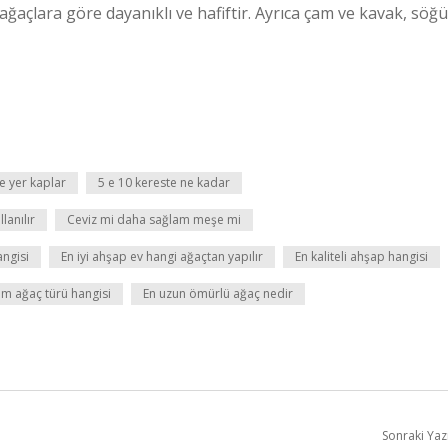
ağaçlara göre dayanıklı ve hafiftir. Ayrıca çam ve kavak, söğü
e yer kaplar
5 e 10 kereste ne kadar
lanılır
Ceviz mi daha sağlam meşe mi
angisi
En iyi ahşap ev hangi ağaçtan yapılır
En kaliteli ahşap hangisi
am ağaç türü hangisi
En uzun ömürlü ağaç nedir
Sonraki Yaz