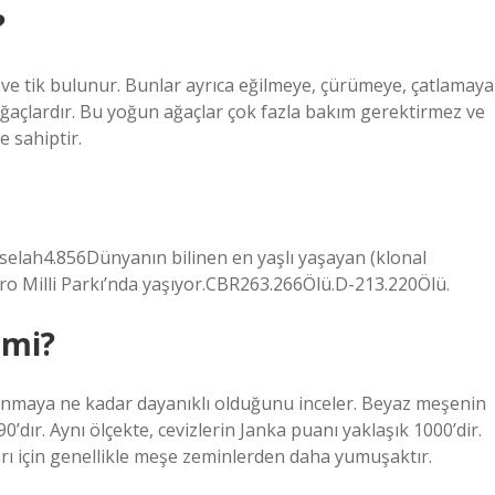
?
ve tik bulunur. Bunlar ayrıca eğilmeye, çürümeye, çatlamaya
ğaçlardır. Bu yoğun ağaçlar çok fazla bakım gerektirmez ve
 sahiptir.
selah4.856Dünyanın bilinen en yaşlı yaşayan (klonal
ro Milli Parkı’nda yaşıyor.CBR263.266Ölü.D-213.220Ölü.
 mi?
pranmaya ne kadar dayanıklı olduğunu inceler. Beyaz meşenin
0’dır. Aynı ölçekte, cevizlerin Janka puanı yaklaşık 1000’dir.
rı için genellikle meşe zeminlerden daha yumuşaktır.