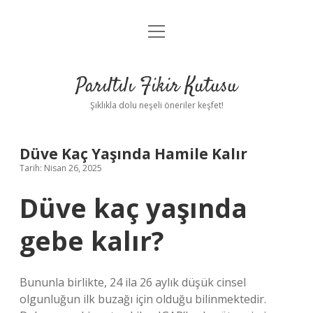
menüyü
Anasayfa
aç
Gizlilik Politikası
Parıltılı Fikir Kutusu
Yasal Uyarı
Şıklıkla dolu neşeli öneriler keşfet!
Hakkımızda
Düve Kaç Yaşında Hamile Kalır
Tarih: Nisan 26, 2025
Düve kaç yaşında
gebe kalır?
Bununla birlikte, 24 ila 26 aylık düşük cinsel
olgunluğun ilk buzağı için olduğu bilinmektedir.