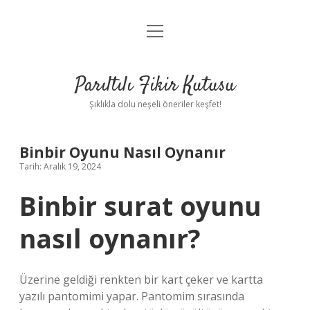
menüyü
Anasayfa
aç
Gizlilik Politikası
Parıltılı Fikir Kutusu
Yasal Uyarı
Şıklıkla dolu neşeli öneriler keşfet!
Hakkımızda
Binbir Oyunu Nasıl Oynanır
Tarih: Aralık 19, 2024
Binbir surat oyunu
nasıl oynanır?
Üzerine geldiği renkten bir kart çeker ve kartta
yazılı pantomimi yapar. Pantomim sırasında