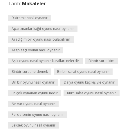
Tarih:
Makaleler
9 kiremit nasıl oynanır
Apartmanlar kağıt oyunu nasıl oynanır
Aradığım bir oyunu nasıl bulabilirim
Arap saçı oyunu nasıl oynanır
Aşık oyunu nasıl oynanır kuralları nelerdir
Binbir surat kim
Binbir surat ne demek
Binbir surat oyunu nasıl oynanır
Bir bir oyunu nasıl oynanır
Dalya oyunu kaç kişiyle oynanır
En çok oynanan oyunu nedir
Kurt Baba oyunu nasıl oynanır
Ne var oyunu nasıl oynanır
Perde senin oyunu nasıl oynanır
Seksek oyunu nasıl oynanır