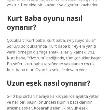
yoktur. Her elde biri kazanır ve diğerleri kaybeder.
Kurt Baba oyunu nasıl
oynanır?
Çocuklar: “Kurt baba, kurt baba, ne yapıyorsun?”
Soruyu sorduklarında; Kurt baba bir eylem yanıtı
verir (örneğin diş fırçalamak, elleri yıkamak, vb.).
Kurt baba, “Yiyorum” dediğinde, tüm çocuklar kaçar.
Bu sefer, kurt baba tarafından yakalanan çocuk
kurt baba olur. Oyun bu şekilde devam eder.
Uzun eşek nasıl oynanır?
5-10 kişi sırtları havaya kalkık şekilde ayakta yatar
ve her biri başını önündeki kişinin bacaklarının
arasına sokar. Koşarak gelen ilk büyük eşek