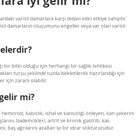
ra iyi gelir mi?
daki varisli damarlara karşı tedavi edici etkiye sahiptir.
sli damarların oluşumunu engeller veya var olan varisli
elerdir?
bir bitki olduğu için herhangi bir sağlık tehlikesi
arı turşu şeklinde tuzda bekletilerek hazırlandığı için
 için zararlı olabilir.
gelir mi?
hemoroit, kabızlık, ishal ve kansızlığı önleyen, kan şekerini
rını, bademcikleri, artrit ve kronik gastriti, kas
nı, baş ağrılarını azaltan iyi bir idrar söktürücüdür.