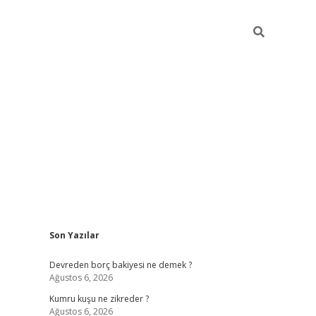
Sidebar
Son Yazılar
betci
Devreden borç bakiyesi ne demek ?
Ağustos 6, 2026
Kumru kuşu ne zikreder ?
Ağustos 6, 2026