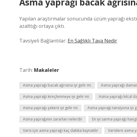
Asma yaprağı bacak ağrısına 
Yapılan araştırmalar sonucunda üzüm yaprağı ekstresi
azalttığı ortaya çıktı.
Tavsiyeli Bağlantılar:
En Sağlıklı Tava Nedir
Tarih:
Makaleler
Asma yaprağı bacak ağrısına iyi gelir mi
Asma yaprağı damarla
Asma yaprağı kireçlenmeye iyi gelir mi
Asma yaprağı kılcal da
Asma yaprağı şekere iyi gelir mi
Asma yaprağı tansiyona iyi g
Asma yaprağının zararları nelerdir
En iyi sarma yaprağı hangi
Varis için asma yaprağı kaç dakika kaynatılır
Varislere asma ya