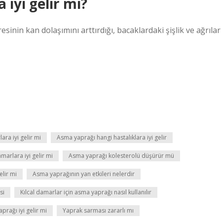
iyi gelir mi?
nin kan dolaşımını arttırdığı, bacaklardaki şişlik ve ağrılar
ra iyi gelir mi
Asma yaprağı hangi hastalıklara iyi gelir
marlara iyi gelir mi
Asma yaprağı kolesterolü düşürür mü
elir mi
Asma yaprağının yan etkileri nelerdir
si
Kılcal damarlar için asma yaprağı nasıl kullanılır
prağı iyi gelir mi
Yaprak sarması zararlı mı