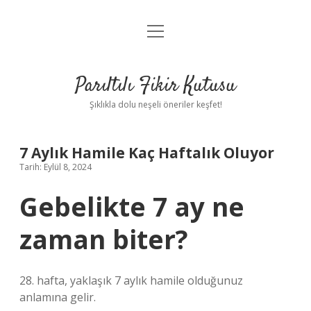
menüyü
Anasayfa
aç
Gizlilik Politikası
Parıltılı Fikir Kutusu
Yasal Uyarı
Şıklıkla dolu neşeli öneriler keşfet!
Hakkımızda
7 Aylık Hamile Kaç Haftalık Oluyor
Tarih: Eylül 8, 2024
Gebelikte 7 ay ne
zaman biter?
28. hafta, yaklaşık 7 aylık hamile olduğunuz
anlamına gelir.