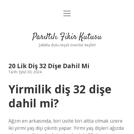
menüyü
Anasayfa
aç
Gizlilik Politikası
Parıltılı Fikir Kutusu
Yasal Uyarı
Şıklıkla dolu neşeli öneriler keşfet!
Hakkımızda
20 Lik Diş 32 Dişe Dahil Mi
Tarih: Eylül 30, 2024
Yirmilik diş 32 dişe
dahil mi?
Ağzın en arkasında, biri üstte biri altta olmak üzere
iki yirmi yaş dişi çıkıntı yapar. Yirmi yaş dişleri ağızda