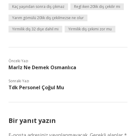
Kaç yaşından sonra diş çıkmaz
Regl iken 20lik diş çekilir mi
Yarım gömülü 20lik diş çekilmezse ne olur
Yirmilik diş 32 dişe dahil mi
Yirmilik diş çekimi zor mu
Önceki Yazı
Marîz Ne Demek Osmanlıca
Sonraki Yazı
Tdk Personel Çoğul Mu
Bir yanıt yazın
E-posta adresiniz yayınlanmayacak.
Gerekli alanlar
*