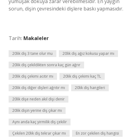
yumuşak dokuya zarar verebilmesidir. En yaygın
sorun, dişin çevresindeki dişlere baskı yapmasıdır.
Tarih:
Makaleler
20lik diş 3 tane olur mu
20lik diş ağız kokusu yapar mı
20lik diş çekildikten sonra kaç gün ağrır
20lik diş çekimi acıtır mı
20lik diş çekimi kaç TL
20lik diş diğer dişleri ağrıtır mı
20lik diş hangileri
20lik dişe neden akıl dişi denir
20lik dişin yerine diş çıkar mı
Aynı anda kaç yirmilik diş çekilir
Çekilen 20lik diş tekrar çıkar mı
En zor çekilen diş hangisi