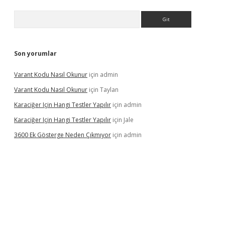
Arama
Son yorumlar
Varant Kodu Nasıl Okunur
için
admin
Varant Kodu Nasıl Okunur
için
Taylan
Karaciğer Için Hangi Testler Yapılır
için
admin
Karaciğer Için Hangi Testler Yapılır
için
Jale
3600 Ek Gösterge Neden Çıkmıyor
için
admin
i