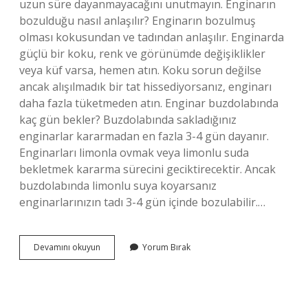
uzun süre dayanmayacağını unutmayın. Enginarın
bozulduğu nasıl anlaşılır? Enginarın bozulmuş
olması kokusundan ve tadından anlaşılır. Enginarda
güçlü bir koku, renk ve görünümde değişiklikler
veya küf varsa, hemen atın. Koku sorun değilse
ancak alışılmadık bir tat hissediyorsanız, enginarı
daha fazla tüketmeden atın. Enginar buzdolabında
kaç gün bekler? Buzdolabında sakladığınız
enginarlar kararmadan en fazla 3-4 gün dayanır.
Enginarları limonla ovmak veya limonlu suda
bekletmek kararma sürecini geciktirecektir. Ancak
buzdolabında limonlu suya koyarsanız
enginarlarınızın tadı 3-4 gün içinde bozulabilir.…
Enginar
Devamını okuyun
Yorum Bırak
1
Haftada
Bozulur
Mu