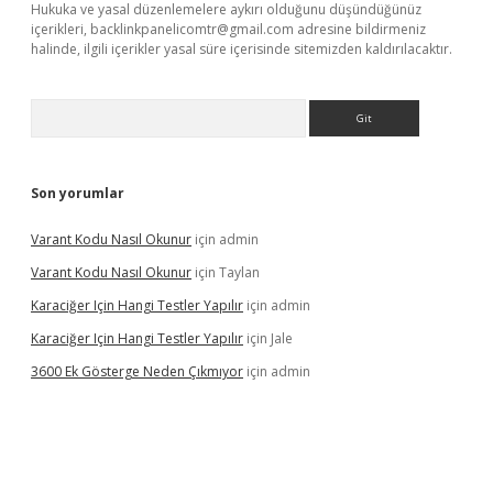
Hukuka ve yasal düzenlemelere aykırı olduğunu düşündüğünüz
içerikleri,
backlinkpanelicomtr@gmail.com
adresine bildirmeniz
halinde, ilgili içerikler yasal süre içerisinde sitemizden kaldırılacaktır.
Arama
Son yorumlar
Varant Kodu Nasıl Okunur
için
admin
Varant Kodu Nasıl Okunur
için
Taylan
Karaciğer Için Hangi Testler Yapılır
için
admin
Karaciğer Için Hangi Testler Yapılır
için
Jale
3600 Ek Gösterge Neden Çıkmıyor
için
admin