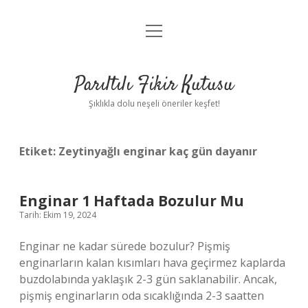
menüyü
Anasayfa
aç
Gizlilik Politikası
Parıltılı Fikir Kutusu
Yasal Uyarı
Şıklıkla dolu neşeli öneriler keşfet!
Hakkımızda
Etiket:
Zeytinyağlı enginar kaç gün dayanır
Enginar 1 Haftada Bozulur Mu
Tarih: Ekim 19, 2024
Enginar ne kadar sürede bozulur? Pişmiş
enginarların kalan kısımları hava geçirmez kaplarda
buzdolabında yaklaşık 2-3 gün saklanabilir. Ancak,
pişmiş enginarların oda sıcaklığında 2-3 saatten