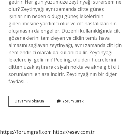
getirir. Her gün yüzümüze zeytinyağı sürersem ne
olur? Zeytinyağı aynı zamanda ciltte güneş
ışınlarının neden olduğu güneş lekelerinin
giderilmesine yardımcı olur ve cilt hastalıklarının
oluşmasını da engeller. Düzenli kullanıldığında cilt
gözeneklerini temizleyen ve cildin temiz hava
almasını sağlayan zeytinyağı, aynı zamanda cilt için
nemlendirici olarak da kullanılabilir. Zeytinyağı
lekelere iyi gelir mi? Peeling, ölü deri hücrelerini
ciltten uzaklaştırarak siyah nokta ve akne gibi cilt
sorunlarını en aza indirir. Zeytinyağının bir diğer
faydası…
Zeytinyağı
Devamını okuyun
Yorum Bırak
Cilt
Rengini
Açar
Mı
https://forumgrafi.com
https://esev.com.tr