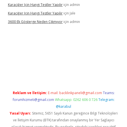
Karaciğer Için Hangi Testler Yapılır
için
admin
Karaciğer Için Hangi Testler Yapılır
için
Jale
3600 Ek Gösterge Neden Çıkmıyor
için
admin
ci
Reklam ve İletişim:
E-mail:
backlinkpaneli@gmail.com
Teams:
forumhizmeti@gmail.com
Whatsapp: 0262 606 0 726
Telegram:
@karabul
Yasal Uyarı:
Sitemiz, 5651 Sayılı Kanun gereğince Bilgi Teknolojileri
ve İletişim Kurumu (BTK) tarafından onaylanmış bir Yer Sağlayıcı
olarak hizmet vermektedir. Bu nedenle, sitedeki içerikleri proaktif