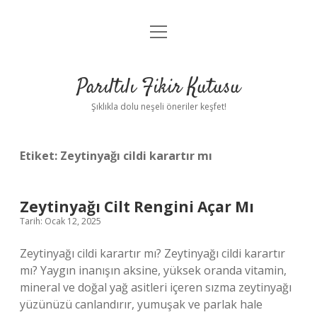
menüyü
Anasayfa
aç
Gizlilik Politikası
Parıltılı Fikir Kutusu
Yasal Uyarı
Şıklıkla dolu neşeli öneriler keşfet!
Hakkımızda
Etiket:
Zeytinyağı cildi karartır mı
Zeytinyağı Cilt Rengini Açar Mı
Tarih: Ocak 12, 2025
Zeytinyağı cildi karartır mı? Zeytinyağı cildi karartır
mı? Yaygın inanışın aksine, yüksek oranda vitamin,
mineral ve doğal yağ asitleri içeren sızma zeytinyağı
yüzünüzü canlandırır, yumuşak ve parlak hale