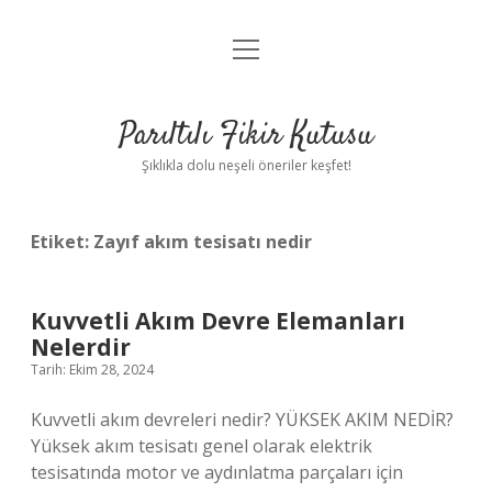
menüyü
Anasayfa
aç
Gizlilik Politikası
Parıltılı Fikir Kutusu
Yasal Uyarı
Şıklıkla dolu neşeli öneriler keşfet!
Hakkımızda
Etiket:
Zayıf akım tesisatı nedir
Kuvvetli Akım Devre Elemanları
Nelerdir
Tarih: Ekim 28, 2024
Kuvvetli akım devreleri nedir? YÜKSEK AKIM NEDİR?
Yüksek akım tesisatı genel olarak elektrik
tesisatında motor ve aydınlatma parçaları için