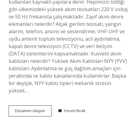
kullanılan kaynaklı yapılara denir. Hepimizin bildiği
gibi ülkemizdeki yüksek akım tesisatları 220 V voltaj
ve 50 Hz frekansta çalışmaktadır. Zayıf akım devre
elemanları nelerdir? Alçak gerilim tesisatı, yangın
alarmı, telefon, anons ve seslendirme, VHF-UHF ve
uydu antenli toplum televizyonu, acil aydınlatma,
kapalı devre televizyon (CCTV) ve veri iletişim
(DATA) sistemlerini kapsamaktadır. Kuvvetli akım
kabloları nelerdir? Yüksek Akım Kabloları NYY (YVV)
kabloları: Aydınlatma ve güç dağıtım amaçları için
yeraltında ve kablo kanallarında kullanılırlar. Başka
bir deyişle, NYY kablo tipleri mekanik stresin
yüksek…
Kuvvetli
Devamını okuyun
Yorum Bırak
Akım
Devre
Elemanları
Nelerdir