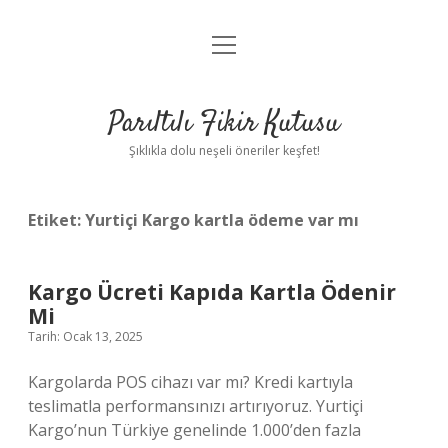
menüyü
Anasayfa
aç
Gizlilik Politikası
Parıltılı Fikir Kutusu
Yasal Uyarı
Şıklıkla dolu neşeli öneriler keşfet!
Hakkımızda
Etiket:
Yurtiçi Kargo kartla ödeme var mı
Kargo Ücreti Kapıda Kartla Ödenir
Mi
Tarih: Ocak 13, 2025
Kargolarda POS cihazı var mı? Kredi kartıyla
teslimatla performansınızı artırıyoruz. Yurtiçi
Kargo’nun Türkiye genelinde 1.000’den fazla