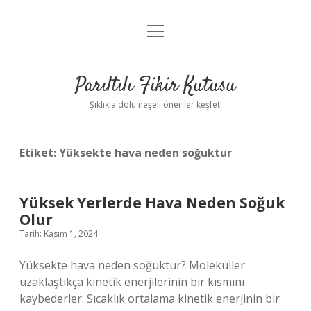
menüyü
Anasayfa
aç
Gizlilik Politikası
Parıltılı Fikir Kutusu
Yasal Uyarı
Şıklıkla dolu neşeli öneriler keşfet!
Hakkımızda
Etiket:
Yüksekte hava neden soğuktur
Yüksek Yerlerde Hava Neden Soğuk
Olur
Tarih: Kasım 1, 2024
Yüksekte hava neden soğuktur? Moleküller
uzaklaştıkça kinetik enerjilerinin bir kısmını
kaybederler. Sıcaklık ortalama kinetik enerjinin bir