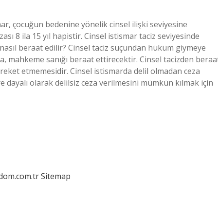
mar, çocuğun bedenine yönelik cinsel ilişki seviyesine
ası 8 ila 15 yıl hapistir. Cinsel istismar taciz seviyesinde
an nasıl beraat edilir? Cinsel taciz suçundan hüküm giymeye
ksa, mahkeme sanığı beraat ettirecektir. Cinsel tacizden beraa
areket etmemesidir. Cinsel istismarda delil olmadan ceza
giye dayalı olarak delilsiz ceza verilmesini mümkün kılmak için
edom.com.tr
Sitemap