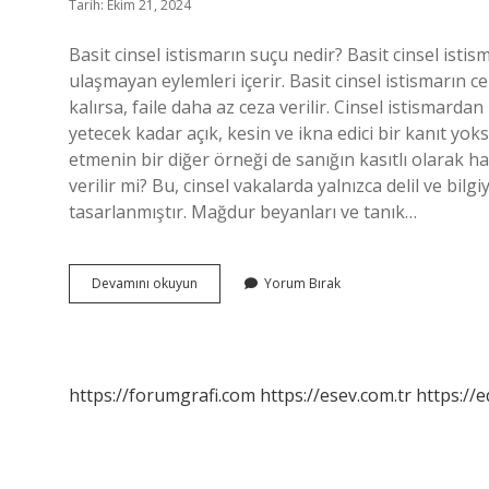
Tarih: Ekim 21, 2024
Basit cinsel istismarın suçu nedir? Basit cinsel istis
ulaşmayan eylemleri içerir. Basit cinsel istismarın cez
kalırsa, faile daha az ceza verilir. Cinsel istismard
yetecek kadar açık, kesin ve ikna edici bir kanıt yo
etmenin bir diğer örneği de sanığın kasıtlı olarak h
verilir mi? Bu, cinsel vakalarda yalnızca delil ve bil
tasarlanmıştır. Mağdur beyanları ve tanık…
Basit
Devamını okuyun
Yorum Bırak
Cinsel
Istismarın
Cezası
Nedir
https://forumgrafi.com
https://esev.com.tr
https://