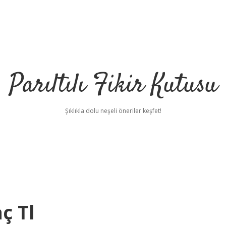
Parıltılı Fikir Kutusu
Şıklıkla dolu neşeli öneriler keşfet!
ç Tl