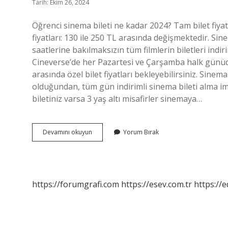
Tarih: Ekim 26, 2024
Öğrenci sinema bileti ne kadar 2024? Tam bilet fiyat
fiyatları: 130 ile 250 TL arasında değişmektedir. S
saatlerine bakılmaksızın tüm filmlerin biletleri indir
Cineverse’de her Pazartesi ve Çarşamba halk günüdür
arasında özel bilet fiyatları bekleyebilirsiniz. S
olduğundan, tüm gün indirimli sinema bileti alma i
biletiniz varsa 3 yaş altı misafirler sinemaya…
Çarşamba
Devamını okuyun
Yorum Bırak
Sinema
Kaç
Tl
https://forumgrafi.com
https://esev.com.tr
https://