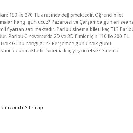
ları: 150 ile 270 TL arasında değişmektedir. Öğrenci bilet
inemalar hangi gün ucuz? Pazartesi ve Çarşamba günleri sean
imli fiyattan satılmaktadır. Paribu sinema bileti kaç TL? Parib
. Paribu Cineverse’de 2D ve 3D filmler için 110 ile 200 TL
inema Halk Günü hangi gün? Perşembe günü halk günü
mkânı bulunmaktadır. Sinema kaç yaş ücretsiz? Sinema
edom.com.tr
Sitemap