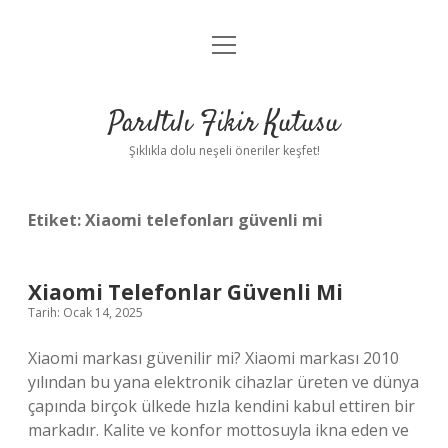
menüyü
Anasayfa
aç
Gizlilik Politikası
Parıltılı Fikir Kutusu
Yasal Uyarı
Şıklıkla dolu neşeli öneriler keşfet!
Hakkımızda
Etiket:
Xiaomi telefonları güvenli mi
Xiaomi Telefonlar Güvenli Mi
Tarih: Ocak 14, 2025
Xiaomi markası güvenilir mi? Xiaomi markası 2010
yılından bu yana elektronik cihazlar üreten ve dünya
çapında birçok ülkede hızla kendini kabul ettiren bir
markadır. Kalite ve konfor mottosuyla ikna eden ve