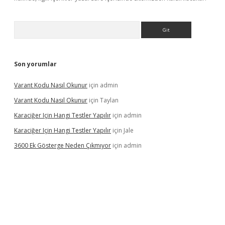
Arama
Son yorumlar
Varant Kodu Nasıl Okunur
için
admin
Varant Kodu Nasıl Okunur
için
Taylan
Karaciğer Için Hangi Testler Yapılır
için
admin
Karaciğer Için Hangi Testler Yapılır
için
Jale
3600 Ek Gösterge Neden Çıkmıyor
için
admin
tci