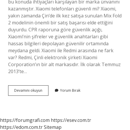
bu konuda ihtiyaçları karşılayan bir marka ünvanını
kazanmıştır. Xiaomi telefonları güvenli mi? Xiaomi,
yakın zamanda Çin’de ilk kez satışa sunulan Mix Fold
2 modelinin önemli bir satış başarısı elde ettiğini
duyurdu. CPR raporuna göre güvenlik açığı,
Xiaomi’nin şifreler ve güvenlik anahtarları gibi
hassas bilgileri depolayan güvenilir ortamında
meydana geldi. Xiaomi ile Redmi arasında ne fark
var? Redmi, Çinli elektronik şirketi Xiaomi
Corporation’ın bir alt markasıdır. İlk olarak Temmuz
2013’te…
Xiaomi
Devamını okuyun
Yorum Bırak
Telefonlar
Güvenli
Mi
https://forumgrafi.com
https://esev.com.tr
https://edom.com.tr
Sitemap