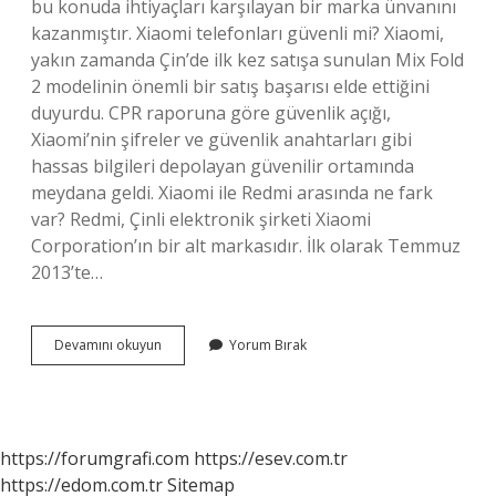
bu konuda ihtiyaçları karşılayan bir marka ünvanını
kazanmıştır. Xiaomi telefonları güvenli mi? Xiaomi,
yakın zamanda Çin’de ilk kez satışa sunulan Mix Fold
2 modelinin önemli bir satış başarısı elde ettiğini
duyurdu. CPR raporuna göre güvenlik açığı,
Xiaomi’nin şifreler ve güvenlik anahtarları gibi
hassas bilgileri depolayan güvenilir ortamında
meydana geldi. Xiaomi ile Redmi arasında ne fark
var? Redmi, Çinli elektronik şirketi Xiaomi
Corporation’ın bir alt markasıdır. İlk olarak Temmuz
2013’te…
Xiaomi
Devamını okuyun
Yorum Bırak
Telefonlar
Güvenli
Mi
https://forumgrafi.com
https://esev.com.tr
https://edom.com.tr
Sitemap