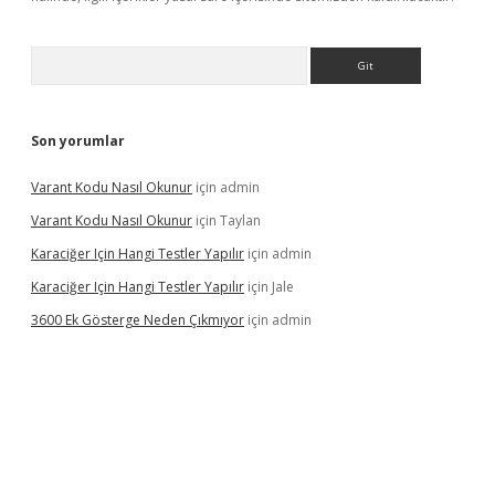
Arama
Son yorumlar
Varant Kodu Nasıl Okunur
için
admin
Varant Kodu Nasıl Okunur
için
Taylan
Karaciğer Için Hangi Testler Yapılır
için
admin
Karaciğer Için Hangi Testler Yapılır
için
Jale
3600 Ek Gösterge Neden Çıkmıyor
için
admin
etci