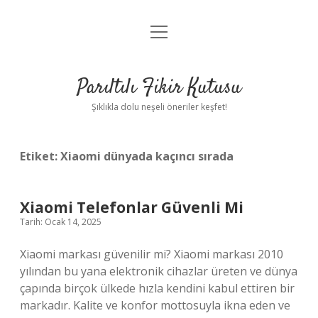
menüyü
Anasayfa
aç
Gizlilik Politikası
Parıltılı Fikir Kutusu
Yasal Uyarı
Şıklıkla dolu neşeli öneriler keşfet!
Hakkımızda
Etiket:
Xiaomi dünyada kaçıncı sırada
Xiaomi Telefonlar Güvenli Mi
Tarih: Ocak 14, 2025
Xiaomi markası güvenilir mi? Xiaomi markası 2010
yılından bu yana elektronik cihazlar üreten ve dünya
çapında birçok ülkede hızla kendini kabul ettiren bir
markadır. Kalite ve konfor mottosuyla ikna eden ve