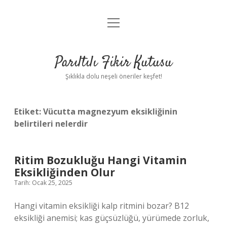
menüyü
Anasayfa
aç
Gizlilik Politikası
Parıltılı Fikir Kutusu
Yasal Uyarı
Şıklıkla dolu neşeli öneriler keşfet!
Hakkımızda
Etiket:
Vücutta magnezyum eksikliğinin
belirtileri nelerdir
Ritim Bozukluğu Hangi Vitamin
Eksikliğinden Olur
Tarih: Ocak 25, 2025
Hangi vitamin eksikliği kalp ritmini bozar? B12
eksikliği anemisi; kas güçsüzlüğü, yürümede zorluk,