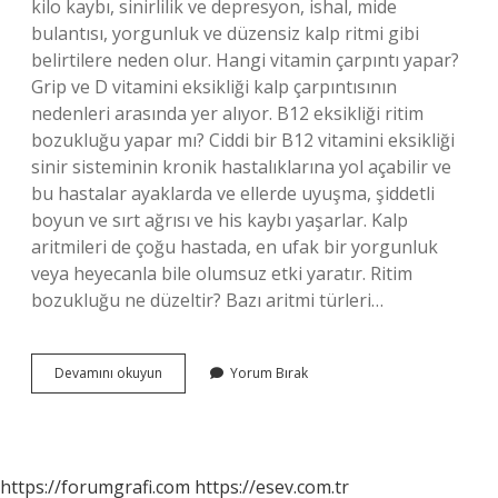
kilo kaybı, sinirlilik ve depresyon, ishal, mide
bulantısı, yorgunluk ve düzensiz kalp ritmi gibi
belirtilere neden olur. Hangi vitamin çarpıntı yapar?
Grip ve D vitamini eksikliği kalp çarpıntısının
nedenleri arasında yer alıyor. B12 eksikliği ritim
bozukluğu yapar mı? Ciddi bir B12 vitamini eksikliği
sinir sisteminin kronik hastalıklarına yol açabilir ve
bu hastalar ayaklarda ve ellerde uyuşma, şiddetli
boyun ve sırt ağrısı ve his kaybı yaşarlar. Kalp
aritmileri de çoğu hastada, en ufak bir yorgunluk
veya heyecanla bile olumsuz etki yaratır. Ritim
bozukluğu ne düzeltir? Bazı aritmi türleri…
Ritim
Devamını okuyun
Yorum Bırak
Bozukluğu
Hangi
Vitamin
Eksikliğinden
Olur
https://forumgrafi.com
https://esev.com.tr