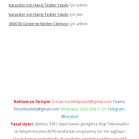
Karaciğer Için Hangi Testler Yapılır
için
admin
Karaciğer Için Hangi Testler Yapılır
için
Jale
3600 Ek Gösterge Neden Çıkmıyor
için
admin
tci
Reklam ve İletişim:
E-mail:
backlinkpaneli@gmail.com
Teams:
forumhizmeti@gmail.com
Whatsapp: 0262 606 0 726
Telegram:
@karabul
Yasal Uyarı:
Sitemiz, 5651 Sayılı Kanun gereğince Bilgi Teknolojileri
ve İletişim Kurumu (BTK) tarafından onaylanmış bir Yer Sağlayıcı
olarak hizmet vermektedir. Bu nedenle, sitedeki içerikleri proaktif