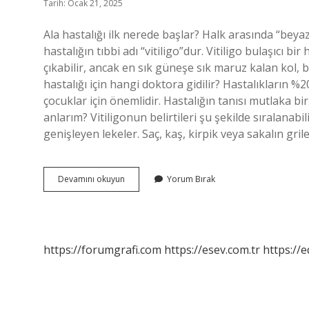
Tarih: Ocak 21, 2025
Ala hastalığı ilk nerede başlar? Halk arasında “beyaz
hastalığın tıbbi adı “vitiligo”dur. Vitiligo bulaşıcı b
çıkabilir, ancak en sık güneşe sık maruz kalan kol, 
hastalığı için hangi doktora gidilir? Hastalıkların %
çocuklar için önemlidir. Hastalığın tanısı mutlaka bi
anlarım? Vitiligonun belirtileri şu şekilde sıralanabi
genişleyen lekeler. Saç, kaş, kirpik veya sakalın gril
Vücutta
Devamını okuyun
Yorum Bırak
Ala
Neden
Çıkar
https://forumgrafi.com
https://esev.com.tr
https://