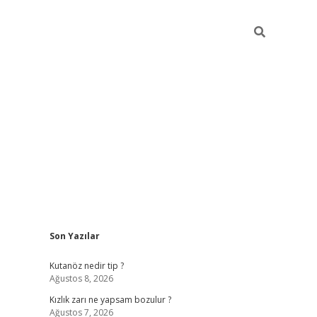
Sidebar
Son Yazılar
betci
Kutanöz nedir tip ?
Ağustos 8, 2026
Kızlık zarı ne yapsam bozulur ?
Ağustos 7, 2026