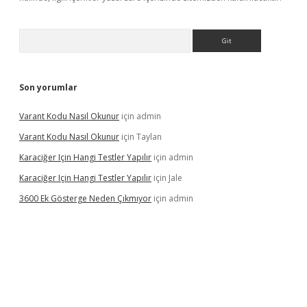
Arama
Son yorumlar
Varant Kodu Nasıl Okunur
için
admin
Varant Kodu Nasıl Okunur
için
Taylan
Karaciğer Için Hangi Testler Yapılır
için
admin
Karaciğer Için Hangi Testler Yapılır
için
Jale
3600 Ek Gösterge Neden Çıkmıyor
için
admin
etci