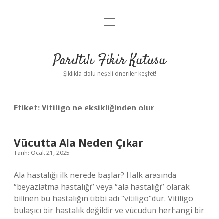
menüyü
Anasayfa
aç
Gizlilik Politikası
Parıltılı Fikir Kutusu
Yasal Uyarı
Şıklıkla dolu neşeli öneriler keşfet!
Hakkımızda
Etiket:
Vitiligo ne eksikliğinden olur
Vücutta Ala Neden Çıkar
Tarih: Ocak 21, 2025
Ala hastalığı ilk nerede başlar? Halk arasında
“beyazlatma hastalığı” veya “ala hastalığı” olarak
bilinen bu hastalığın tıbbi adı “vitiligo”dur. Vitiligo
bulaşıcı bir hastalık değildir ve vücudun herhangi bir