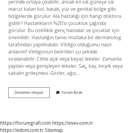
yerinde ortaya çıkabilir, ancak en sık güneşe sık
maruz kalan kol, bacak, yüz ve genital bölge gibi
bölgelerde görülür. Ala hastalığı için hangi doktora
gidilir? Hastalıkların %20’si çocukluk çağında
görülür. Bu özellikle genç hastalar ve çocuklar için
önemlidir. Hastalığın tanısı mutlaka bir dermatolog
tarafından yapılmalıdır. Vitiligo olduğumu nasıl
anlarım? Vitiligonun belirtileri şu şekilde
sıralanabilir: Ciltte açık veya beyaz lekeler. Zamanla
yayılan veya genişleyen lekeler. Saç, kaş, kirpik veya
sakalın grileşmesi. Gözler, ağız,…
Vücutta
Devamını okuyun
Yorum Bırak
Ala
Neden
Çıkar
https://forumgrafi.com
https://esev.com.tr
https://edom.com.tr
Sitemap