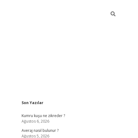
Sidebar
Son Yazılar
betci
Kumru kuşu ne zikreder ?
Ağustos 6, 2026
Averaj nasıl bulunur ?
Ağustos 5, 2026