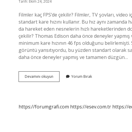
Tarih: Ekim 24, 2024
Filmler kaç FPS’de çekilir? Filmler, TV şovları, video i
standart kare hızını kullanır. Bu hız aynı zamanda ha
da hareket eden nesnelerin hızlı hareketlerinden do
çekilir? Thomas Edison daha önce deneyler yapmış
minimum kare hızının 46 fps olduğunu belirlemişti. 
görüntü yansıtıyordu, bu yüzden standart olarak s
daha önce deneyler yapmış ve tamamen düzgün…
Filmler
Devamını okuyun
Yorum Bırak
Neden
24
Fps
https://forumgrafi.com
https://esev.com.tr
https://