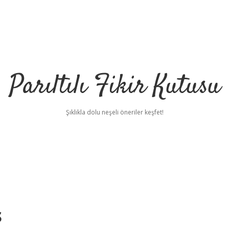
Parıltılı Fikir Kutusu
Şıklıkla dolu neşeli öneriler keşfet!
s