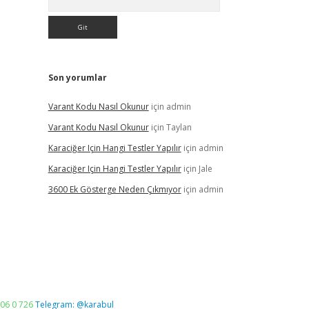
Son yorumlar
Varant Kodu Nasıl Okunur
için
admin
Varant Kodu Nasıl Okunur
için
Taylan
Karaciğer Için Hangi Testler Yapılır
için
admin
Karaciğer Için Hangi Testler Yapılır
için
Jale
3600 Ek Gösterge Neden Çıkmıyor
için
admin
06 0 726
Telegram: @karabul