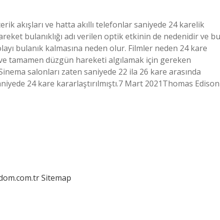
çerik akışları ve hatta akıllı telefonlar saniyede 24 karelik
reket bulanıklığı adı verilen optik etkinin de nedenidir ve b
layı bulanık kalmasına neden olur. Filmler neden 24 kare
 ve tamamen düzgün hareketi algılamak için gereken
Sinema salonları zaten saniyede 22 ila 26 kare arasında
aniyede 24 kare kararlaştırılmıştı.7 Mart 2021Thomas Edison
edom.com.tr
Sitemap