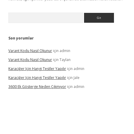
Arama
Son yorumlar
Varant Kodu Nasıl Okunur
için
admin
Varant Kodu Nasıl Okunur
için
Taylan
Karaciğer Için Hangi Testler Yapılır
için
admin
Karaciğer Için Hangi Testler Yapılır
için
Jale
3600 Ek Gösterge Neden Çıkmıyor
için
admin
etci