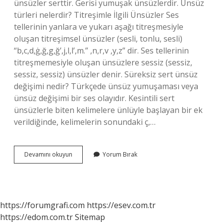
ünsüzler serttir. Gerisi yumuşak ünsüzlerdir. Ünsüz
türleri nelerdir? Titreşimle İlgili Ünsüzler Ses
tellerinin yanlara ve yukarı aşağı titreşmesiyle
oluşan titreşimsel ünsüzler (sesli, tonlu, sesli)
“b,c,d,ġ,ğ,g,ğ’,j,l,l’,m.” ,n,r,v ,y,z” dir. Ses tellerinin
titreşmemesiyle oluşan ünsüzlere sessiz (sessiz,
sessiz, sessiz) ünsüzler denir. Süreksiz sert ünsüz
değişimi nedir? Türkçede ünsüz yumuşaması veya
ünsüz değişimi bir ses olayıdır. Kesintili sert
ünsüzlerle biten kelimelere ünlüyle başlayan bir ek
verildiğinde, kelimelerin sonundaki ç,…
Sürekli
Devamını okuyun
Yorum Bırak
Ünsüzler
Nelerdir
https://forumgrafi.com
https://esev.com.tr
https://edom.com.tr
Sitemap