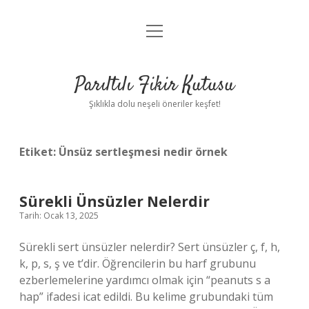
menüyü
Anasayfa
aç
Gizlilik Politikası
Parıltılı Fikir Kutusu
Yasal Uyarı
Şıklıkla dolu neşeli öneriler keşfet!
Hakkımızda
Etiket:
Ünsüz sertleşmesi nedir örnek
Sürekli Ünsüzler Nelerdir
Tarih: Ocak 13, 2025
Sürekli sert ünsüzler nelerdir? Sert ünsüzler ç, ​​​​f, h,
k, p, s, ş ve t’dir. Öğrencilerin bu harf grubunu
ezberlemelerine yardımcı olmak için “peanuts s a
hap” ifadesi icat edildi. Bu kelime grubundaki tüm