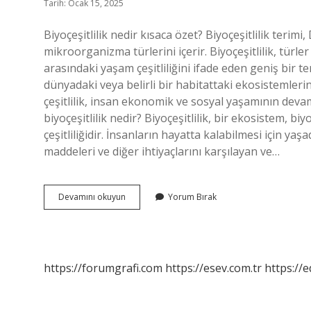
Tarih: Ocak 15, 2025
Biyoçeşitlilik nedir kısaca özet? Biyoçeşitlilik teri
mikroorganizma türlerini içerir. Biyoçeşitlilik, türler
arasındaki yaşam çeşitliliğini ifade eden geniş bir teri
dünyadaki veya belirli bir habitattaki ekosistemlerin 
çeşitlilik, insan ekonomik ve sosyal yaşamının devamlı
biyoçeşitlilik nedir? Biyoçeşitlilik, bir ekosistem,
çeşitliliğidir. İnsanların hayatta kalabilmesi için ya
maddeleri ve diğer ihtiyaçlarını karşılayan ve…
Biyoçeşitlilik
Devamını okuyun
Yorum Bırak
Nedir
Tyt
https://forumgrafi.com
https://esev.com.tr
https://