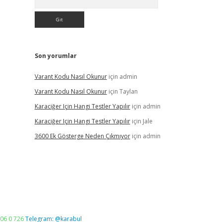
Son yorumlar
Varant Kodu Nasıl Okunur
için
admin
Varant Kodu Nasıl Okunur
için
Taylan
Karaciğer Için Hangi Testler Yapılır
için
admin
Karaciğer Için Hangi Testler Yapılır
için
Jale
3600 Ek Gösterge Neden Çıkmıyor
için
admin
06 0 726
Telegram: @karabul