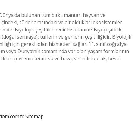
mi, Dünya’da bulunan tüm bitki, mantar, hayvan ve
 içindeki, türler arasındaki ve ait oldukları ekosistemler
mdir. Biyolojik çeşitlilik nedir kısa tanım? Biyoçeşitlilik,
(doğal sermaye), türlerin ve genlerin çeşitliliğidir. Biyolojik
lığı için gerekli olan hizmetleri sağlar. 11. sınıf coğrafya
 biyom veya Dünya’nın tamamında var olan yaşam formlarının
şadıkları çevrenin temiz su ve hava, verimli toprak, besin
edom.com.tr
Sitemap