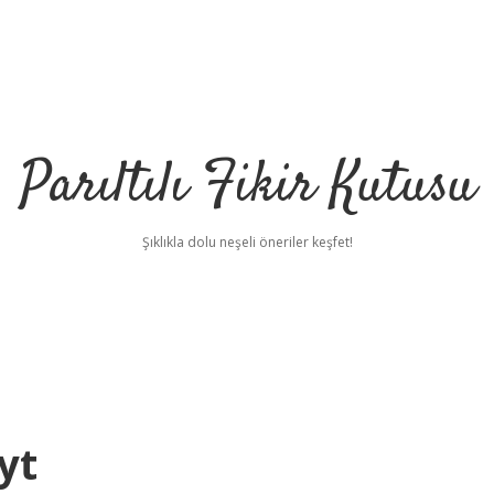
Parıltılı Fikir Kutusu
Şıklıkla dolu neşeli öneriler keşfet!
yt