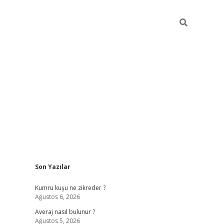
Sidebar
Son Yazılar
betci
Kumru kuşu ne zikreder ?
Ağustos 6, 2026
Averaj nasıl bulunur ?
Ağustos 5, 2026