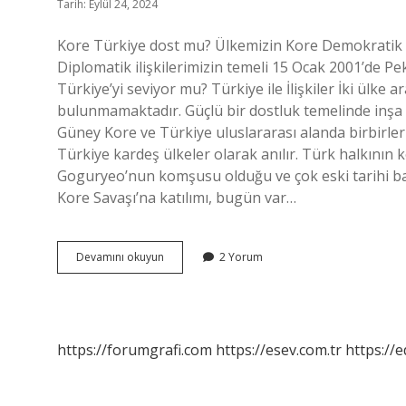
Tarih: Eylül 24, 2024
Kore Türkiye dost mu? Ülkemizin Kore Demokratik Halk
Diplomatik ilişkilerimizin temeli 15 Ocak 2001’de 
Türkiye’yi seviyor mu? Türkiye ile İlişkiler İki ülke 
bulunmamaktadır. Güçlü bir dostluk temelinde inşa ed
Güney Kore ve Türkiye uluslararası alanda birbirler
Türkiye kardeş ülkeler olarak anılır. Türk halkının 
Goguryeo’nun komşusu olduğu ve çok eski tarihi bağ
Kore Savaşı’na katılımı, bugün var…
Güney
Devamını okuyun
2 Yorum
Kore
Türkiye
Ile
Dost
Mu
https://forumgrafi.com
https://esev.com.tr
https://