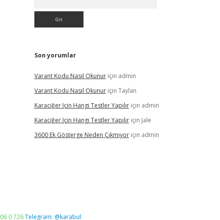
Son yorumlar
Varant Kodu Nasıl Okunur
için
admin
Varant Kodu Nasıl Okunur
için
Taylan
Karaciğer Için Hangi Testler Yapılır
için
admin
Karaciğer Için Hangi Testler Yapılır
için
Jale
3600 Ek Gösterge Neden Çıkmıyor
için
admin
06 0 726
Telegram: @karabul