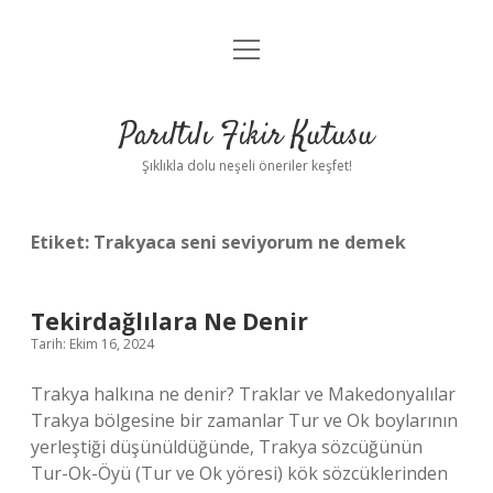
menüyü
Anasayfa
aç
Gizlilik Politikası
Parıltılı Fikir Kutusu
Yasal Uyarı
Şıklıkla dolu neşeli öneriler keşfet!
Hakkımızda
Etiket:
Trakyaca seni seviyorum ne demek
Tekirdağlılara Ne Denir
Tarih: Ekim 16, 2024
Trakya halkına ne denir? Traklar ve Makedonyalılar
Trakya bölgesine bir zamanlar Tur ve Ok boylarının
yerleştiği düşünüldüğünde, Trakya sözcüğünün
Tur-Ok-Öyü (Tur ve Ok yöresi) kök sözcüklerinden