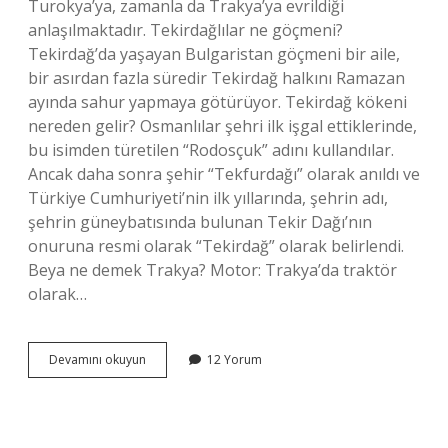
Turokya’ya, zamanla da Trakya’ya evrildiği
anlaşılmaktadır. Tekirdağlılar ne göçmeni?
Tekirdağ’da yaşayan Bulgaristan göçmeni bir aile,
bir asırdan fazla süredir Tekirdağ halkını Ramazan
ayında sahur yapmaya götürüyor. Tekirdağ kökeni
nereden gelir? Osmanlılar şehri ilk işgal ettiklerinde,
bu isimden türetilen “Rodosçuk” adını kullandılar.
Ancak daha sonra şehir “Tekfurdağı” olarak anıldı ve
Türkiye Cumhuriyeti’nin ilk yıllarında, şehrin adı,
şehrin güneybatısında bulunan Tekir Dağı’nın
onuruna resmi olarak “Tekirdağ” olarak belirlendi.
Beya ne demek Trakya? Motor: Trakya’da traktör
olarak…
Tekirdağlılara
Devamını okuyun
12 Yorum
Ne
Denir