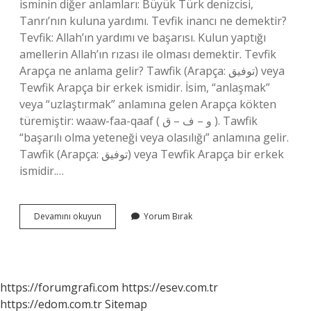
isminin diğer anlamları: Büyük Türk denizcisi,
Tanrı’nın kuluna yardımı. Tevfik inancı ne demektir?
Tevfik: Allah’ın yardımı ve başarısı. Kulun yaptığı
amellerin Allah’ın rızası ile olması demektir. Tevfik
Arapça ne anlama gelir? Tawfik (Arapça: توفيق‎) veya
Tewfik Arapça bir erkek ismidir. İsim, “anlaşmak”
veya “uzlaştırmak” anlamına gelen Arapça kökten
türemiştir: waaw-faa-qaaf ( و – ف – ق ). Tawfik
“başarılı olma yeteneği veya olasılığı” anlamına gelir.
Tawfik (Arapça: توفيق‎) veya Tewfik Arapça bir erkek
ismidir.…
Teyfik
Devamını okuyun
Yorum Bırak
Ne
Demektir
https://forumgrafi.com
https://esev.com.tr
https://edom.com.tr
Sitemap