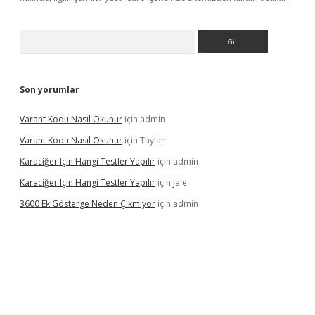
Arama
Son yorumlar
Varant Kodu Nasıl Okunur
için
admin
Varant Kodu Nasıl Okunur
için
Taylan
Karaciğer Için Hangi Testler Yapılır
için
admin
Karaciğer Için Hangi Testler Yapılır
için
Jale
3600 Ek Gösterge Neden Çıkmıyor
için
admin
i