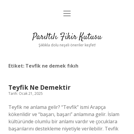
menüyü
Anasayfa
aç
Gizlilik Politikası
Parıltılı Fikir Kutusu
Yasal Uyarı
Şıklıkla dolu neşeli öneriler keşfet!
Hakkımızda
Etiket:
Tevfik ne demek fıkıh
Teyfik Ne Demektir
Tarih: Ocak 21, 2025
Teyfik ne anlama gelir? “Tevfik” ismi Arapça
kökenlidir ve “başarı, başarı” anlamına gelir. İslam
kültüründe olumlu bir anlamı vardır ve çocuklara
başarılarını destekleme niyetiyle verilebilir. Tevfik