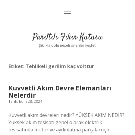
menüyü
Anasayfa
aç
Gizlilik Politikası
Parıltılı Fikir Kutusu
Yasal Uyarı
Şıklıkla dolu neşeli öneriler keşfet!
Hakkımızda
Etiket:
Tehlikeli gerilim kaç volttur
Kuvvetli Akım Devre Elemanları
Nelerdir
Tarih: Ekim 28, 2024
Kuvvetli akım devreleri nedir? YÜKSEK AKIM NEDİR?
Yüksek akım tesisatı genel olarak elektrik
tesisatında motor ve aydınlatma parçaları için