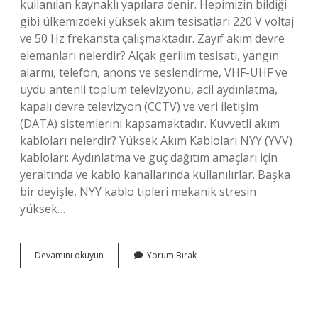
kullanılan kaynaklı yapılara denir. Hepimizin bildiği
gibi ülkemizdeki yüksek akım tesisatları 220 V voltaj
ve 50 Hz frekansta çalışmaktadır. Zayıf akım devre
elemanları nelerdir? Alçak gerilim tesisatı, yangın
alarmı, telefon, anons ve seslendirme, VHF-UHF ve
uydu antenli toplum televizyonu, acil aydınlatma,
kapalı devre televizyon (CCTV) ve veri iletişim
(DATA) sistemlerini kapsamaktadır. Kuvvetli akım
kabloları nelerdir? Yüksek Akım Kabloları NYY (YVV)
kabloları: Aydınlatma ve güç dağıtım amaçları için
yeraltında ve kablo kanallarında kullanılırlar. Başka
bir deyişle, NYY kablo tipleri mekanik stresin
yüksek…
Kuvvetli
Devamını okuyun
Yorum Bırak
Akım
Devre
Elemanları
Nelerdir