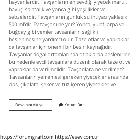
hayvanlardır. Tavşanların en sevdiği yiyecek marul,
havuç, salatalık ve yonca gibi yeşillikler ve
sebzelerdir. Tavşanların günlük su ihtiyacı yaklaşık
500 ml’dir. Ev tavşanı ne yer? Yonca, yulaf, arpa ve
buğday gibi yemler tavşanların sağlıklı
beslenmesine yardımcı olur. Taze otlar ve yapraklar
da tavşanlar için önemli bir besin kaynağıdır.
Tavşanlar doğal ortamlarında otlaklarda beslenirler,
bu nedenle evcil tavşanlara düzenli olarak taze ot ve
yapraklar da verilmelidir. Tavşanlara ne verilmez?
Tavşanların yememesi gereken yiyecekler arasında
cips, çikolata, şeker ve tuz içeren yiyecekler ve…
Tavşanların
Devamını okuyun
Yorum Bırak
En
Sevdiği
Yiyecek
Nedir
https://forumgrafi.com
https://esev.com.tr