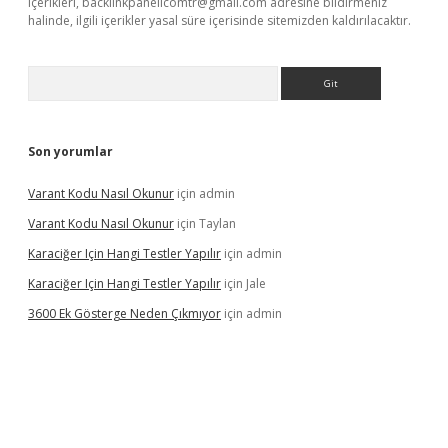
içerikleri,
backlinkpanelicomtr@gmail.com
adresine bildirmeniz
halinde, ilgili içerikler yasal süre içerisinde sitemizden kaldırılacaktır.
Arama
Son yorumlar
Varant Kodu Nasıl Okunur
için
admin
Varant Kodu Nasıl Okunur
için
Taylan
Karaciğer Için Hangi Testler Yapılır
için
admin
Karaciğer Için Hangi Testler Yapılır
için
Jale
3600 Ek Gösterge Neden Çıkmıyor
için
admin