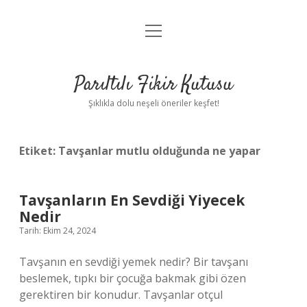
menüyü
Anasayfa
aç
Gizlilik Politikası
Parıltılı Fikir Kutusu
Yasal Uyarı
Şıklıkla dolu neşeli öneriler keşfet!
Hakkımızda
Etiket:
Tavşanlar mutlu olduğunda ne yapar
Tavşanların En Sevdiği Yiyecek
Nedir
Tarih: Ekim 24, 2024
Tavşanın en sevdiği yemek nedir? Bir tavşanı
beslemek, tıpkı bir çocuğa bakmak gibi özen
gerektiren bir konudur. Tavşanlar otçul