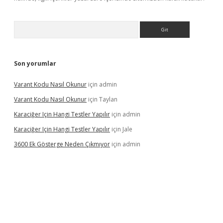
Arama
Son yorumlar
Varant Kodu Nasıl Okunur
için
admin
Varant Kodu Nasıl Okunur
için
Taylan
Karaciğer Için Hangi Testler Yapılır
için
admin
Karaciğer Için Hangi Testler Yapılır
için
Jale
3600 Ek Gösterge Neden Çıkmıyor
için
admin
etci