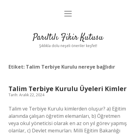
menüyü
Anasayfa
aç
Gizlilik Politikası
Parıltılı Fikir Kutusu
Yasal Uyarı
Şıklıkla dolu neşeli öneriler keşfet!
Hakkımızda
Etiket:
Talim Terbiye Kurulu nereye bağlıdır
Talim Terbiye Kurulu Üyeleri Kimler
Tarih: Aralık 22, 2024
Talim ve Terbiye Kurulu kimlerden oluşur? a) Eğitim
alanında çalışan öğretim elemanları, b) Öğretmen
veya okul yöneticisi olarak en az on yıl görev yapmış
olanlar, c) Devlet memurları. Milli Eğitim Bakanlığı