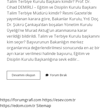
Talim Terbiye Kurulu Başkanı kimdir? Prof. Dr.
Cihad DEMİRLİ – Eğitim ve Disiplin Kurulu Başkanı
Talim Terbiye Müdürü kimdir? Resmi Gazete’de
yayımlanan karara göre, Bakanlar Kurulu, Yrd. Doç.
Dr. Şükrü Çankaya’dan boşalan Yönetim Kurulu
Üyeliği’ne Murad Aktuğ’un atanmasına karar
verildiği bildirildi. Talim ve Terbiye Kurulu başkanını
kim seçer? Başvurunun Bakanlığın merkez
organlarınca değerlendirilmesi sonucunda en az bir
ayrı karar verilmesi halinde başvuru, Eğitim ve
Disiplin Kurulu Başkanlığına sevk edilir…
Talim
Devamını okuyun
Yorum Bırak
Terbiye
Kurulu
Üyeleri
Kimler
https://forumgrafi.com
https://esev.com.tr
https://edom.com.tr
Sitemap