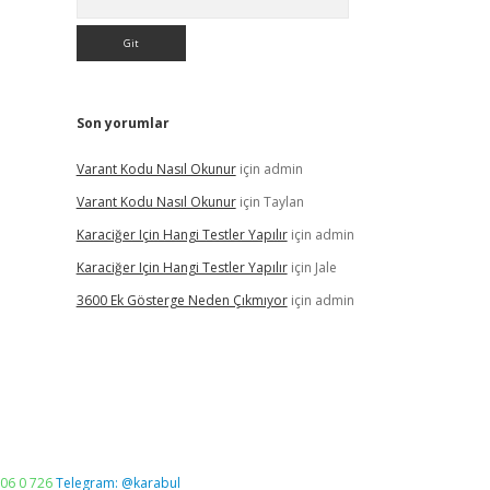
Son yorumlar
Varant Kodu Nasıl Okunur
için
admin
Varant Kodu Nasıl Okunur
için
Taylan
Karaciğer Için Hangi Testler Yapılır
için
admin
Karaciğer Için Hangi Testler Yapılır
için
Jale
3600 Ek Gösterge Neden Çıkmıyor
için
admin
06 0 726
Telegram: @karabul