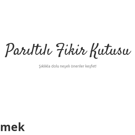
Parıltılı Fikir Kutusu
Şıklıkla dolu neşeli öneriler keşfet!
emek