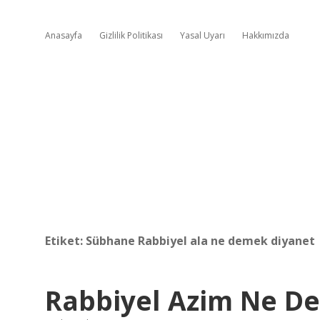
Anasayfa
Gizlilik Politikası
Yasal Uyarı
Hakkımızda
Etiket:
Sübhane Rabbiyel ala ne demek diyanet
Rabbiyel Azim Ne D