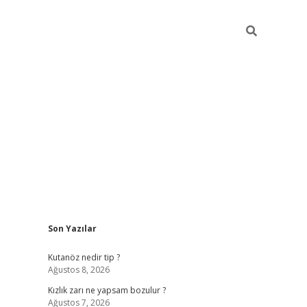
Sidebar
Son Yazılar
betci
Kutanöz nedir tip ?
Ağustos 8, 2026
Kızlık zarı ne yapsam bozulur ?
Ağustos 7, 2026