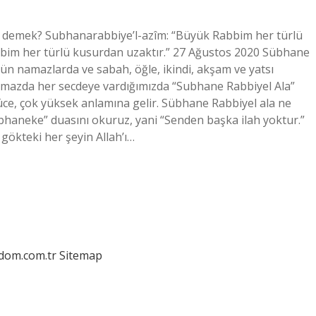
 demek? Subhanarabbiye’l-azîm: “Büyük Rabbim her türlü
abbim her türlü kusurdan uzaktır.” 27 Ağustos 2020 Sübhane
ütün namazlarda ve sabah, öğle, ikindi, akşam ve yatsı
Namazda her secdeye vardığımızda “Subhane Rabbiyel Ala”
ok yüce, çok yüksek anlamına gelir. Sübhane Rabbiyel ala ne
bhaneke” duasını okuruz, yani “Senden başka ilah yoktur.”
gökteki her şeyin Allah’ı…
edom.com.tr
Sitemap