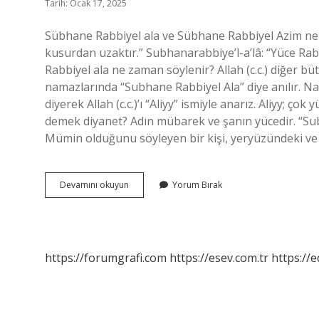
Tarih: Ocak 17, 2025
Sübhane Rabbiyel ala ve Sübhane Rabbiyel Azim ne
kusurdan uzaktır.” Subhanarabbiye’l-a’lâ: “Yüce R
Rabbiyel ala ne zaman söylenir? Allah (c.c.) diğer b
namazlarında “Subhane Rabbiyel Ala” diye anılır. 
diyerek Allah (c.c.)’ı “Aliyy” ismiyle anarız. Aliyy; ç
demek diyanet? Adın mübarek ve şanın yücedir. “Su
Mümin olduğunu söyleyen bir kişi, yeryüzündeki ve 
Rabbiyel
Devamını okuyun
Yorum Bırak
Azim
Ne
Demek
https://forumgrafi.com
https://esev.com.tr
https://