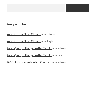
Arama
Son yorumlar
Varant Kodu Nasıl Okunur
için
admin
Varant Kodu Nasıl Okunur
için
Taylan
Karaciğer Için Hangi Testler Yapılır
için
admin
Karaciğer Için Hangi Testler Yapılır
için
Jale
3600 Ek Gösterge Neden Çıkmıyor
için
admin
etci