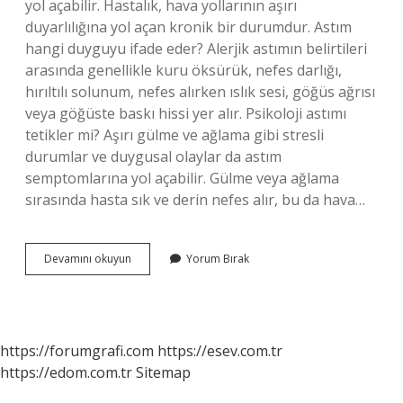
yol açabilir. Hastalık, hava yollarının aşırı
duyarlılığına yol açan kronik bir durumdur. Astım
hangi duyguyu ifade eder? Alerjik astımın belirtileri
arasında genellikle kuru öksürük, nefes darlığı,
hırıltılı solunum, nefes alırken ıslık sesi, göğüs ağrısı
veya göğüste baskı hissi yer alır. Psikoloji astımı
tetikler mi? Aşırı gülme ve ağlama gibi stresli
durumlar ve duygusal olaylar da astım
semptomlarına yol açabilir. Gülme veya ağlama
sırasında hasta sık ve derin nefes alır, bu da hava…
Psikolojik
Devamını okuyun
Yorum Bırak
Astım
Nasıl
Olur
https://forumgrafi.com
https://esev.com.tr
https://edom.com.tr
Sitemap