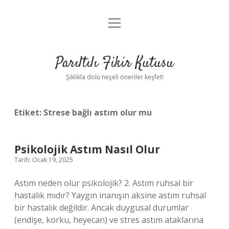
menüyü
Anasayfa
aç
Gizlilik Politikası
Parıltılı Fikir Kutusu
Yasal Uyarı
Şıklıkla dolu neşeli öneriler keşfet!
Hakkımızda
Etiket:
Strese bağlı astım olur mu
Psikolojik Astım Nasıl Olur
Tarih: Ocak 19, 2025
Astım neden olur psikolojik? 2. Astım ruhsal bir
hastalık mıdır? Yaygın inanışın aksine astım ruhsal
bir hastalık değildir. Ancak duygusal durumlar
(endişe, korku, heyecan) ve stres astım ataklarına