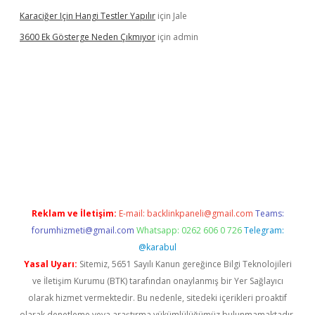
Karaciğer Için Hangi Testler Yapılır
için
Jale
3600 Ek Gösterge Neden Çıkmıyor
için
admin
tci
Reklam ve İletişim:
E-mail:
backlinkpaneli@gmail.com
Teams:
forumhizmeti@gmail.com
Whatsapp: 0262 606 0 726
Telegram:
@karabul
Yasal Uyarı:
Sitemiz, 5651 Sayılı Kanun gereğince Bilgi Teknolojileri
ve İletişim Kurumu (BTK) tarafından onaylanmış bir Yer Sağlayıcı
olarak hizmet vermektedir. Bu nedenle, sitedeki içerikleri proaktif
olarak denetleme veya araştırma yükümlülüğümüz bulunmamaktadır.