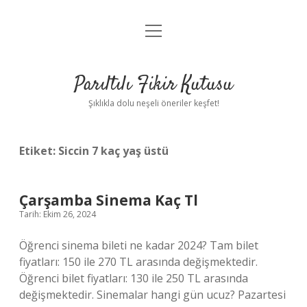
menüyü
Anasayfa
aç
Gizlilik Politikası
Parıltılı Fikir Kutusu
Yasal Uyarı
Şıklıkla dolu neşeli öneriler keşfet!
Hakkımızda
Etiket:
Siccin 7 kaç yaş üstü
Çarşamba Sinema Kaç Tl
Tarih: Ekim 26, 2024
Öğrenci sinema bileti ne kadar 2024? Tam bilet
fiyatları: 150 ile 270 TL arasında değişmektedir.
Öğrenci bilet fiyatları: 130 ile 250 TL arasında
değişmektedir. Sinemalar hangi gün ucuz? Pazartesi