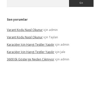
Arama
Son yorumlar
Varant Kodu Nasıl Okunur
için
admin
Varant Kodu Nasıl Okunur
için
Taylan
Karaciğer Için Hangi Testler Yapılır
için
admin
Karaciğer Için Hangi Testler Yapılır
için
Jale
3600 Ek Gösterge Neden Çıkmıyor
için
admin
etci