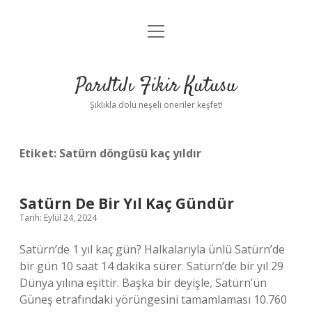
menüyü
Anasayfa
aç
Gizlilik Politikası
Parıltılı Fikir Kutusu
Yasal Uyarı
Şıklıkla dolu neşeli öneriler keşfet!
Hakkımızda
Etiket:
Satürn döngüsü kaç yıldır
Satürn De Bir Yıl Kaç Gündür
Tarih: Eylül 24, 2024
Satürn’de 1 yıl kaç gün? Halkalarıyla ünlü Satürn’de
bir gün 10 saat 14 dakika sürer. Satürn’de bir yıl 29
Dünya yılına eşittir. Başka bir deyişle, Satürn’ün
Güneş etrafındaki yörüngesini tamamlaması 10.760