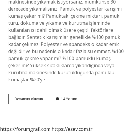
makinesinde yıkamak istiyorsanız, mümkünse 30
derecede yıkamalısınız. Pamuk ve polyester karışımı
kumaş çeker mi? Pamuktaki çekme miktarı, pamuk
türü, dokuma ve yıkama ve kurutma işleminde
kullanılan ısı dahil olmak üzere çeşitli faktörlere
bağlıdır. Sentetik karışımlar genellikle %100 pamuk
kadar çekmez. Polyester ve spandeks o kadar emici
değildir ve bu nedenle o kadar fazla su emmez. %100
pamuk çekme yapar mı? %100 pamuklu kumaş
çeker mi? Yüksek sıcaklıklarda yıkandığında veya
kurutma makinesinde kurutulduğunda pamuklu
kumaşlar %20’ye…
Hangi
Devamını okuyun
14 Yorum
Kumaşlar
Yıkanınca
Çeker
https://forumgrafi.com
https://esev.com.tr