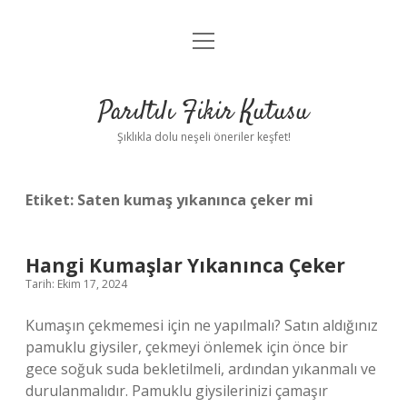
menüyü
Anasayfa
aç
Gizlilik Politikası
Parıltılı Fikir Kutusu
Yasal Uyarı
Şıklıkla dolu neşeli öneriler keşfet!
Hakkımızda
Etiket:
Saten kumaş yıkanınca çeker mi
Hangi Kumaşlar Yıkanınca Çeker
Tarih: Ekim 17, 2024
Kumaşın çekmemesi için ne yapılmalı? Satın aldığınız
pamuklu giysiler, çekmeyi önlemek için önce bir
gece soğuk suda bekletilmeli, ardından yıkanmalı ve
durulanmalıdır. Pamuklu giysilerinizi çamaşır