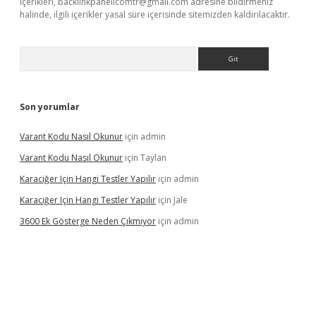
içerikleri,
backlinkpanelicomtr@gmail.com
adresine bildirmeniz
halinde, ilgili içerikler yasal süre içerisinde sitemizden kaldırılacaktır.
Arama
Son yorumlar
Varant Kodu Nasıl Okunur
için
admin
Varant Kodu Nasıl Okunur
için
Taylan
Karaciğer Için Hangi Testler Yapılır
için
admin
Karaciğer Için Hangi Testler Yapılır
için
Jale
3600 Ek Gösterge Neden Çıkmıyor
için
admin