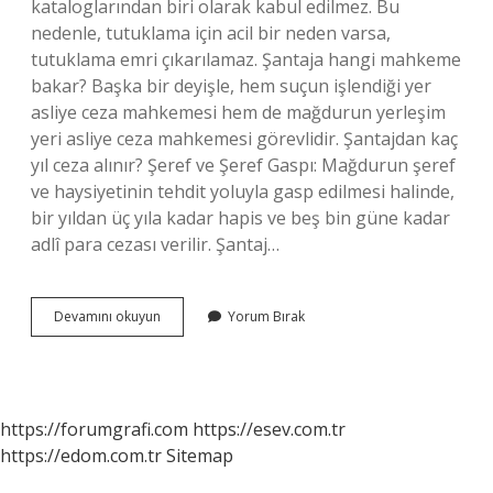
kataloglarından biri olarak kabul edilmez. Bu
nedenle, tutuklama için acil bir neden varsa,
tutuklama emri çıkarılamaz. Şantaja hangi mahkeme
bakar? Başka bir deyişle, hem suçun işlendiği yer
asliye ceza mahkemesi hem de mağdurun yerleşim
yeri asliye ceza mahkemesi görevlidir. Şantajdan kaç
yıl ceza alınır? Şeref ve Şeref Gaspı: Mağdurun şeref
ve haysiyetinin tehdit yoluyla gasp edilmesi halinde,
bir yıldan üç yıla kadar hapis ve beş bin güne kadar
adlî para cezası verilir. Şantaj…
Şantaj
Devamını okuyun
Yorum Bırak
Hangi
Suça
Girer
https://forumgrafi.com
https://esev.com.tr
https://edom.com.tr
Sitemap