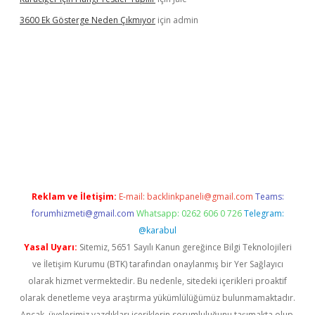
3600 Ek Gösterge Neden Çıkmıyor
için
admin
ci
Reklam ve İletişim:
E-mail:
backlinkpaneli@gmail.com
Teams:
forumhizmeti@gmail.com
Whatsapp: 0262 606 0 726
Telegram:
@karabul
Yasal Uyarı:
Sitemiz, 5651 Sayılı Kanun gereğince Bilgi Teknolojileri
ve İletişim Kurumu (BTK) tarafından onaylanmış bir Yer Sağlayıcı
olarak hizmet vermektedir. Bu nedenle, sitedeki içerikleri proaktif
olarak denetleme veya araştırma yükümlülüğümüz bulunmamaktadır.
Ancak, üyelerimiz yazdıkları içeriklerin sorumluluğunu taşımakta olup,