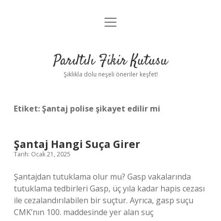
menüyü
Anasayfa
aç
Gizlilik Politikası
Parıltılı Fikir Kutusu
Yasal Uyarı
Şıklıkla dolu neşeli öneriler keşfet!
Hakkımızda
Etiket:
Şantaj polise şikayet edilir mi
Şantaj Hangi Suça Girer
Tarih: Ocak 21, 2025
Şantajdan tutuklama olur mu? Gasp vakalarında
tutuklama tedbirleri Gasp, üç yıla kadar hapis cezası
ile cezalandırılabilen bir suçtur. Ayrıca, gasp suçu
CMK’nın 100. maddesinde yer alan suç