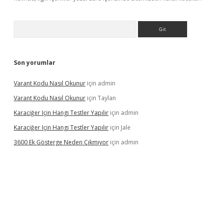
Arama
Son yorumlar
Varant Kodu Nasıl Okunur
için
admin
Varant Kodu Nasıl Okunur
için
Taylan
Karaciğer Için Hangi Testler Yapılır
için
admin
Karaciğer Için Hangi Testler Yapılır
için
Jale
3600 Ek Gösterge Neden Çıkmıyor
için
admin
etci