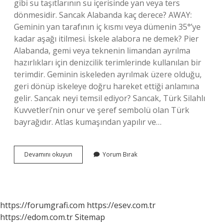
gibi su taşıtlarının su içerisinde yan veya ters
dönmesidir. Sancak Alabanda kaç derece? AWAY:
Geminin yan tarafının iç kısmı veya dümenin 35°’ye
kadar aşağı itilmesi. İskele alabora ne demek? Pier
Alabanda, gemi veya teknenin limandan ayrılma
hazırlıkları için denizcilik terimlerinde kullanılan bir
terimdir. Geminin iskeleden ayrılmak üzere olduğu,
geri dönüp iskeleye doğru hareket ettiği anlamına
gelir. Sancak neyi temsil ediyor? Sancak, Türk Silahlı
Kuvvetleri’nin onur ve şeref sembolü olan Türk
bayrağıdır. Atlas kumaşından yapılır ve…
Sancak
Devamını okuyun
Yorum Bırak
Alabora
Ne
Demek
https://forumgrafi.com
https://esev.com.tr
https://edom.com.tr
Sitemap