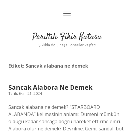
menüyü
Anasayfa
aç
Gizlilik Politikası
Parıltılı Fikir Kutusu
Yasal Uyarı
Şıklıkla dolu neşeli öneriler keşfet!
Hakkımızda
Etiket:
Sancak alabana ne demek
Sancak Alabora Ne Demek
Tarih: Ekim 21, 2024
Sancak alabana ne demek? “STARBOARD
ALABANDA” kelimesinin anlamı: Dümeni mümkün
olduğu kadar sancağa doğru hareket ettirme emri.
Alabora olur ne demek? Devrilme; Gemi, sandal, bot