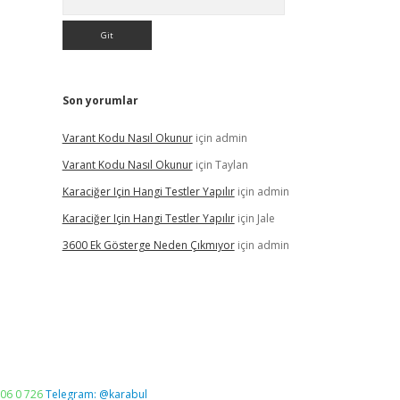
Son yorumlar
Varant Kodu Nasıl Okunur
için
admin
Varant Kodu Nasıl Okunur
için
Taylan
Karaciğer Için Hangi Testler Yapılır
için
admin
Karaciğer Için Hangi Testler Yapılır
için
Jale
3600 Ek Gösterge Neden Çıkmıyor
için
admin
06 0 726
Telegram: @karabul