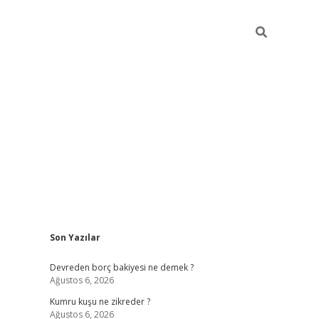
Sidebar
Son Yazılar
betci
Devreden borç bakiyesi ne demek ?
Ağustos 6, 2026
Kumru kuşu ne zikreder ?
Ağustos 6, 2026