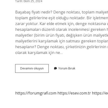
Tarih: Ekim 25, 2024
Başabaş fiyatı nedir? Denge noktası, toplam maliyet
toplam gelirlerine eşit olduğu noktadır. Bir işletm
zarar yoktur. Kar elde etmek için, denge noktasına
hesaplamaları düzenli olarak incelenmesi gereken 
maliyetler (birim ürün fiyatı, değişken ürün maliyetl
maliyetlerini karşılamak için satması gereken topl
hesaplanır? Denge noktası, şirketinizin gelirlerinin 
olarak karşılamak için ne…
Başabaş
Devamını okuyun
Yorum Bırak
Satış
Tutarı
Nedir
https://forumgrafi.com
https://esev.com.tr
https://