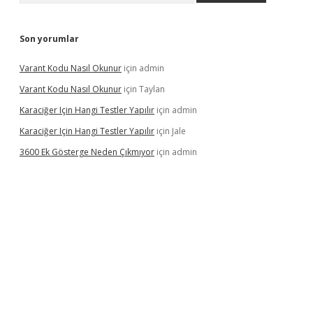
Son yorumlar
Varant Kodu Nasıl Okunur
için
admin
Varant Kodu Nasıl Okunur
için
Taylan
Karaciğer Için Hangi Testler Yapılır
için
admin
Karaciğer Için Hangi Testler Yapılır
için
Jale
3600 Ek Gösterge Neden Çıkmıyor
için
admin
etci