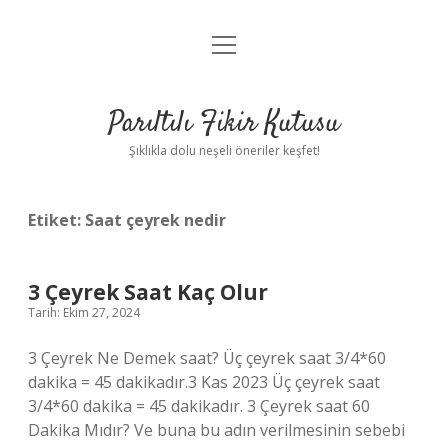
menüyü
Anasayfa
aç
Gizlilik Politikası
Parıltılı Fikir Kutusu
Yasal Uyarı
Şıklıkla dolu neşeli öneriler keşfet!
Hakkımızda
Etiket:
Saat çeyrek nedir
3 Çeyrek Saat Kaç Olur
Tarih: Ekim 27, 2024
3 Çeyrek Ne Demek saat? Üç çeyrek saat 3/4*60
dakika = 45 dakikadır.3 Kas 2023 Üç çeyrek saat
3/4*60 dakika = 45 dakikadır. 3 Çeyrek saat 60
Dakika Mıdır? Ve buna bu adın verilmesinin sebebi