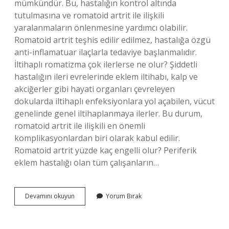
mümkündür. Bu, hastalığın kontrol altında
tutulmasına ve romatoid artrit ile ilişkili
yaralanmaların önlenmesine yardımcı olabilir.
Romatoid artrit teşhis edilir edilmez, hastalığa özgü
anti-inflamatuar ilaçlarla tedaviye başlanmalıdır.
İltihaplı romatizma çok ilerlerse ne olur? Şiddetli
hastalığın ileri evrelerinde eklem iltihabı, kalp ve
akciğerler gibi hayati organları çevreleyen
dokularda iltihaplı enfeksiyonlara yol açabilen, vücut
genelinde genel iltihaplanmaya ilerler. Bu durum,
romatoid artrit ile ilişkili en önemli
komplikasyonlardan biri olarak kabul edilir.
Romatoid artrit yüzde kaç engelli olur? Periferik
eklem hastalığı olan tüm çalışanların…
Romatoid
Devamını okuyun
Yorum Bırak
Artrit
Hastaları
Ne