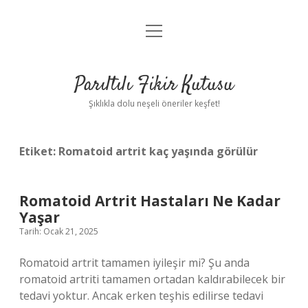
menüyü
Anasayfa
aç
Gizlilik Politikası
Parıltılı Fikir Kutusu
Yasal Uyarı
Şıklıkla dolu neşeli öneriler keşfet!
Hakkımızda
Etiket:
Romatoid artrit kaç yaşında görülür
Romatoid Artrit Hastaları Ne Kadar
Yaşar
Tarih: Ocak 21, 2025
Romatoid artrit tamamen iyileşir mi? Şu anda
romatoid artriti tamamen ortadan kaldırabilecek bir
tedavi yoktur. Ancak erken teşhis edilirse tedavi