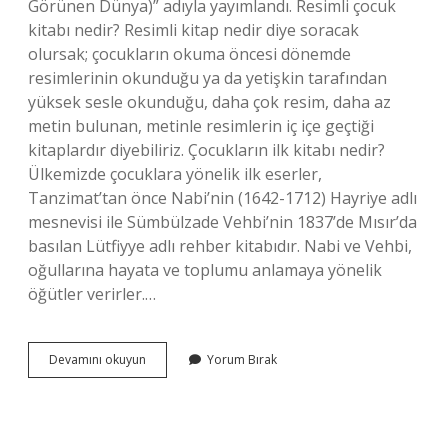
Görünen Dünya)” adıyla yayımlandı. Resimli çocuk
kitabı nedir? Resimli kitap nedir diye soracak
olursak; çocukların okuma öncesi dönemde
resimlerinin okunduğu ya da yetişkin tarafından
yüksek sesle okunduğu, daha çok resim, daha az
metin bulunan, metinle resimlerin iç içe geçtiği
kitaplardır diyebiliriz. Çocukların ilk kitabı nedir?
Ülkemizde çocuklara yönelik ilk eserler,
Tanzimat’tan önce Nabi’nin (1642-1712) Hayriye adlı
mesnevisi ile Sümbülzade Vehbi’nin 1837’de Mısır’da
basılan Lütfiyye adlı rehber kitabıdır. Nabi ve Vehbi,
oğullarına hayata ve toplumu anlamaya yönelik
öğütler verirler.…
Ilk
Devamını okuyun
Yorum Bırak
Resimli
Çocuk
Kitabını
Kim