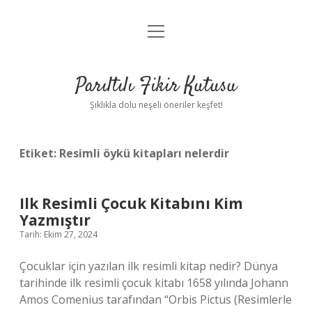
menüyü
Anasayfa
aç
Gizlilik Politikası
Parıltılı Fikir Kutusu
Yasal Uyarı
Şıklıkla dolu neşeli öneriler keşfet!
Hakkımızda
Etiket:
Resimli öykü kitapları nelerdir
Ilk Resimli Çocuk Kitabını Kim
Yazmıştır
Tarih: Ekim 27, 2024
Çocuklar için yazılan ilk resimli kitap nedir? Dünya
tarihinde ilk resimli çocuk kitabı 1658 yılında Johann
Amos Comenius tarafından “Orbis Pictus (Resimlerle