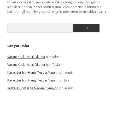
Hukuka ve yasal düzenlemelere aykırı olduğunu düşündüğünüz
içerikleri,
backlinkpanelicomtr@gmail.com
adresine bildirmeniz
halinde, ilgili içerikler yasal süre içerisinde sitemizden kaldırılacaktır.
Arama
Son yorumlar
Varant Kodu Nasıl Okunur
için
admin
Varant Kodu Nasıl Okunur
için
Taylan
Karaciğer Için Hangi Testler Yapılır
için
admin
Karaciğer Için Hangi Testler Yapılır
için
Jale
3600 Ek Gösterge Neden Çıkmıyor
için
admin